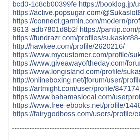
bcd0-1c8cb00399fe
https://booklog.jp/
https://active.popsugar.com/@Sukaslot8
https://connect.garmin.com/modern/pro
9613-adb7801d8b2f
https://pantip.com
https://fundrazr.com/profiles/sukaslot88
http://hawkee.com/profile/2620216/
https://www.mycustomer.com/profile/su
https://www.giveawayoftheday.com/foru
https://www.longisland.com/profile/suk
http://onlineboxing.net/jforum/user/prof
https://artmight.com/user/profile/847174
https://www.bahamaslocal.com/userprof
https://www.free-ebooks.net/profile/14
https://fairygodboss.com/users/profile