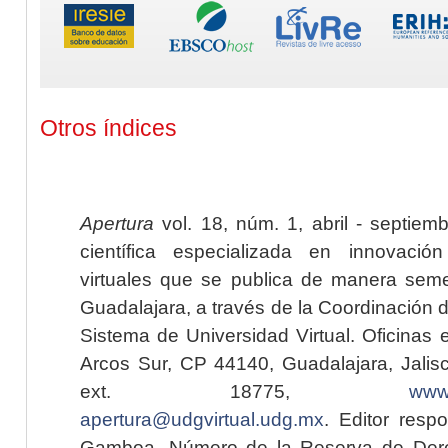
Otros índices
Apertura
vol. 18, núm. 1, abril - septiem
científica especializada en innovaci
virtuales que se publica de manera seme
Guadalajara, a través de la Coordinación 
Sistema de Universidad Virtual. Oficinas 
Arcos Sur, CP 44140, Guadalajara, Jalisc
ext. 18775,
www.
apertura@udgvirtual.udg.mx
. Editor resp
Gamboa. Número de la Reserva de Dere