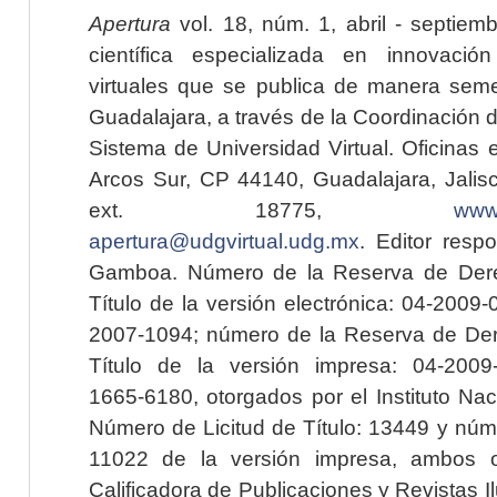
Apertura
vol. 18, núm. 1, abril - septiem
científica especializada en innovaci
virtuales que se publica de manera seme
Guadalajara, a través de la Coordinación 
Sistema de Universidad Virtual. Oficinas 
Arcos Sur, CP 44140, Guadalajara, Jalisc
ext. 18775,
www.
apertura@udgvirtual.udg.mx
. Editor resp
Gamboa. Número de la Reserva de Dere
Título de la versión electrónica: 04-200
2007-1094; número de la Reserva de Der
Título de la versión impresa: 04-200
1665-6180, otorgados por el Instituto Nac
Número de Licitud de Título: 13449 y núme
11022 de la versión impresa, ambos o
Calificadora de Publicaciones y Revistas I