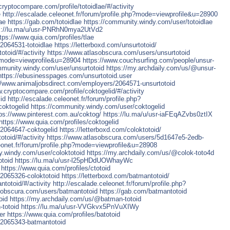
cryptocompare.com/profile/totoidlae/#/activity
e
http://escalade.celeonet.fr/forum/profile.php?mode=viewprofile&u=28900
ae
https://gab.com/totoidlae
https://community.windy.com/user/totoidlae
s://lu.ma/u/usr-PNRhN0mya2UtVd2
tps://www.quia.com/profiles/tlae
2064531-totoidlae
https://letterboxd.com/unsurtotoid/
otoid/#/activity
https://www.atlasobscura.com/users/unsurtotoid
hp?mode=viewprofile&u=28904
https://www.couchsurfing.com/people/unsur-
mmunity.windy.com/user/unsurtotoid
https://my.archdaily.com/us/@unsur-
https://ebusinesspages.com/unsurtotoid.user
//www.animaljobsdirect.com/employers/2064571-unsurtotoid
w.cryptocompare.com/profile/coktogelid/#/activity
id
http://escalade.celeonet.fr/forum/profile.php?
coktogelid
https://community.windy.com/user/coktogelid
ps://www.pinterest.com.au/coktog/
https://lu.ma/u/usr-iaFEqAZvbs0ztIX
https://www.quia.com/profiles/coktogelid
/2064647-coktogelid
https://letterboxd.com/coloktotoid/
toid/#/activity
https://www.atlasobscura.com/users/5d1647e5-2edb-
leonet.fr/forum/profile.php?mode=viewprofile&u=28908
y.windy.com/user/coloktotoid
https://my.archdaily.com/us/@colok-toto4d
otoid
https://lu.ma/u/usr-l25pHDdUOWhayWc
https://www.quia.com/profiles/ctotoid
/2065326-coloktotoid
https://letterboxd.com/batmantotoid/
totoid/#/activity
http://escalade.celeonet.fr/forum/profile.php?
sobscura.com/users/batmantotoid
https://gab.com/batmantotoid
oid
https://my.archdaily.com/us/@batman-totoid
-totoid
https://lu.ma/u/usr-VVGkvx5PnVuXIWy
er
https://www.quia.com/profiles/batotoid
/2065343-batmantotoid