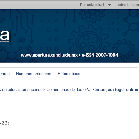
Red universitaria
Administració
trarse
Números anteriores
Estadísticas
s en educación superior
>
Comentarios del lector/a
>
Situs judi togel online
3
-22)