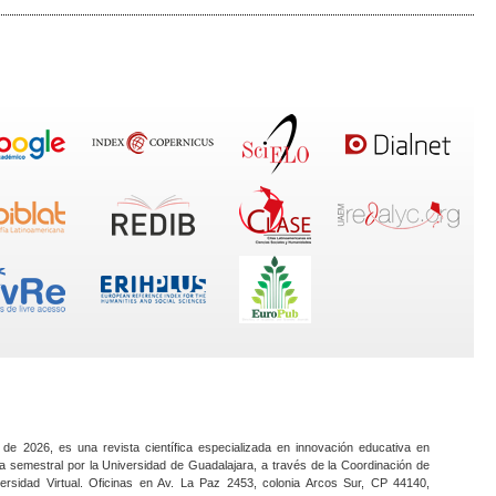
 de 2026, es una revista científica especializada en innovación educativa en
a semestral por la Universidad de Guadalajara, a través de la Coordinación de
ersidad Virtual. Oficinas en Av. La Paz 2453, colonia Arcos Sur, CP 44140,