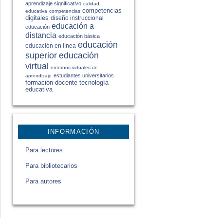
aprendizaje significativo
calidad
competencias
educativa
competencias
digitales
diseño instruccional
educación a
educación
distancia
educación básica
educación
educación en línea
educación
superior
virtual
entornos virtuales de
estudiantes universitarios
aprendizaje
formación docente
tecnología
educativa
INFORMACIÓN
Para lectores
Para bibliotecarios
Para autores