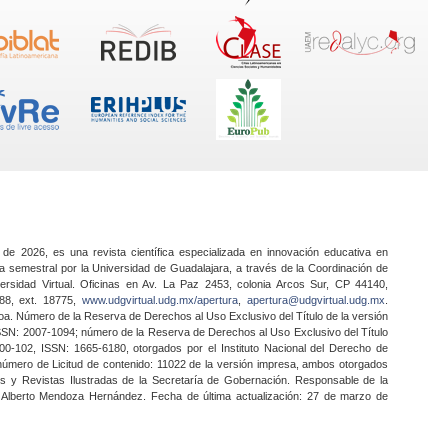
 de 2026, es una revista científica especializada en innovación educativa en
a semestral por la Universidad de Guadalajara, a través de la Coordinación de
ersidad Virtual. Oficinas en Av. La Paz 2453, colonia Arcos Sur, CP 44140,
888, ext. 18775,
www.udgvirtual.udg.mx/apertura
,
apertura@udgvirtual.udg.mx
.
a. Número de la Reserva de Derechos al Uso Exclusivo del Título de la versión
SSN: 2007-1094; número de la Reserva de Derechos al Uso Exclusivo del Título
0-102, ISSN: 1665-6180, otorgados por el Instituto Nacional del Derecho de
 número de Licitud de contenido: 11022 de la versión impresa, ambos otorgados
nes y Revistas Ilustradas de la Secretaría de Gobernación. Responsable de la
o Alberto Mendoza Hernández. Fecha de última actualización: 27 de marzo de