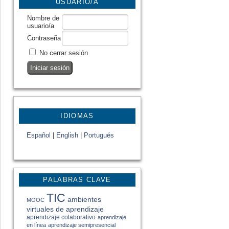
USUARIO/A
Nombre de
usuario/a
Contraseña
No cerrar sesión
IDIOMAS
Español
|
English
|
Portugués
PALABRAS CLAVE
TIC
ambientes
MOOC
virtuales de aprendizaje
aprendizaje colaborativo
aprendizaje
en línea
aprendizaje semipresencial