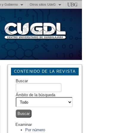
n y Gobierno
Otros sitios UdeG
CONTENIDO DE LA REVISTA
Buscar
Ámbito de la búsqueda
Examinar
Por número