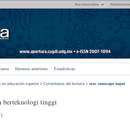
Red universitaria
Administració
trarse
Números anteriores
Estadísticas
s en educación superior
>
Comentarios del lector/a
>
msc seascape kapal
h berteknologi tinggi
)