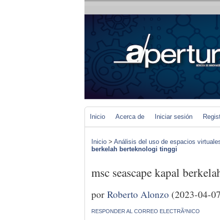
Inicio
Acerca de
Iniciar sesión
Regis
Inicio
>
Análisis del uso de espacios virtuale
berkelah berteknologi tinggi
msc seascape kapal berkela
por
Roberto Alonzo
(2023-04-07
RESPONDER AL CORREO ELECTRÃ³NICO