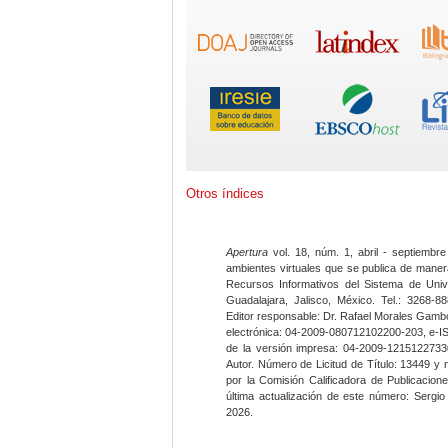
Otros índices
Apertura
vol. 18, núm. 1, abril - septiembre
ambientes virtuales que se publica de maner
Recursos Informativos del Sistema de Univ
Guadalajara, Jalisco, México. Tel.: 3268-8
Editor responsable: Dr. Rafael Morales Gambo
electrónica: 04-2009-080712102200-203, e-I
de la versión impresa: 04-2009-12151227330
Autor. Número de Licitud de Título: 13449 y
por la Comisión Calificadora de Publicacio
última actualización de este número: Sergi
2026.