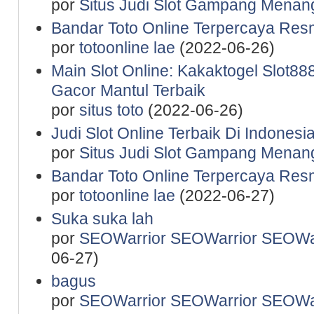
por
Situs Judi Slot Gampang Menan
Bandar Toto Online Terpercaya Resm
por
totoonline lae
(2022-06-26)
Main Slot Online: Kakaktogel Slot888
Gacor Mantul Terbaik
por
situs toto
(2022-06-26)
Judi Slot Online Terbaik Di Indones
por
Situs Judi Slot Gampang Menan
Bandar Toto Online Terpercaya Resm
por
totoonline lae
(2022-06-27)
Suka suka lah
por
SEOWarrior SEOWarrior SEOWar
06-27)
bagus
por
SEOWarrior SEOWarrior SEOWar