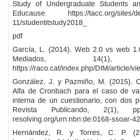
Study of Undergraduate Students an
Educause. https://tacc.org/sites/def
11/studentitstudy2018_
pdf
García, L. (2014). Web 2.0 vs web 1.0
Mediados, 14(1
https://raco.cat/index.php/DIM/article/v
González, J. y Pazmiño, M. (2015). Cá
Alfa de Cronbach para el caso de val
interna de un cuestionario, con dos po
Revista Publicando, 2(1), pp
resolving.org/urn:nbn:de:0168-ssoar-4
Hernández, R. y Torres, C. P. (2