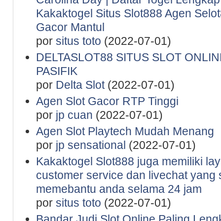
Kakaktogel Situs Slot888 Agen Selot
Gacor Mantul
por
situs toto
(2022-07-01)
DELTASLOT88 SITUS SLOT ONLINE
PASIFIK
por
Delta Slot
(2022-07-01)
Agen Slot Gacor RTP Tinggi
por
jp cuan
(2022-07-01)
Agen Slot Playtech Mudah Menang
por
jp sensational
(2022-07-01)
Kakaktogel Slot888 juga memiliki la
customer service dan livechat yang 
memebantu anda selama 24 jam
por
situs toto
(2022-07-01)
Bandar Judi Slot Online Paling Leng