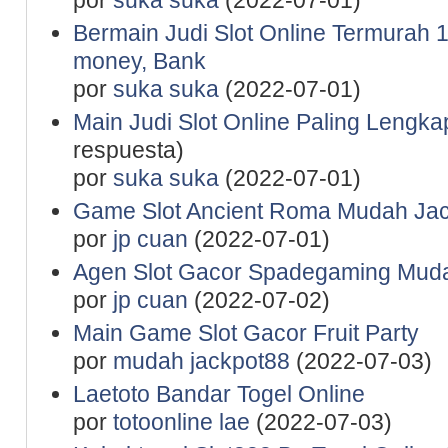
por
suka suka
(2022-07-01)
Bermain Judi Slot Online Termurah 1
money, Bank
por
suka suka
(2022-07-01)
Main Judi Slot Online Paling Lengk
respuesta)
por
suka suka
(2022-07-01)
Game Slot Ancient Roma Mudah Jac
por
jp cuan
(2022-07-01)
Agen Slot Gacor Spadegaming Mu
por
jp cuan
(2022-07-02)
Main Game Slot Gacor Fruit Party
por
mudah jackpot88
(2022-07-03)
Laetoto Bandar Togel Online
por
totoonline lae
(2022-07-03)