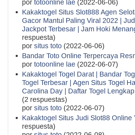
por
totoonline lae
(2022-06-06)
Kakaktogel Situs Slot888 Agen Selot
Gacor Mantul Paling Viral 2022 | Ju
Jackpot Terbesar | Jam Hoki Menan
respuesta)
por
situs toto
(2022-06-06)
Bandar Toto Online Terpercaya Resm
por
totoonline lae
(2022-06-07)
Kakaktogel Togel Darat | Bandar Tog
Togel Terbesar | Agen Situs Togel Ha
Carolina Day | Daftar Togel Lengkap 
(2 respuestas)
por
situs toto
(2022-06-07)
Kakaktogel Situs Judi Slot88 Online
respuesta)
por
situs toto
(2022-06-08)