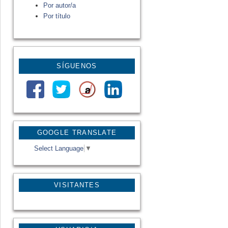
Por autor/a
Por título
SÍGUENOS
GOOGLE TRANSLATE
Select Language
▼
VISITANTES