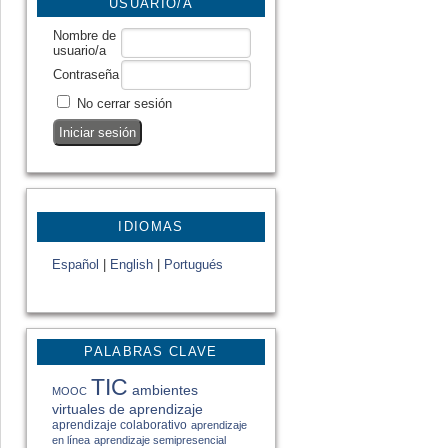
USUARIO/A
Nombre de
usuario/a
Contraseña
No cerrar sesión
IDIOMAS
Español
|
English
|
Portugués
PALABRAS CLAVE
TIC
ambientes
MOOC
virtuales de aprendizaje
aprendizaje colaborativo
aprendizaje
en línea
aprendizaje semipresencial