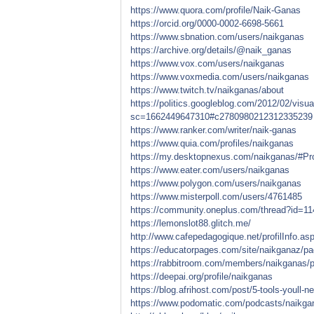
https://www.quora.com/profile/Naik-Ganas
https://orcid.org/0000-0002-6698-5661
https://www.sbnation.com/users/naikganas
https://archive.org/details/@naik_ganas
https://www.vox.com/users/naikganas
https://www.voxmedia.com/users/naikganas
https://www.twitch.tv/naikganas/about
https://politics.googleblog.com/2012/02/visu
sc=1662449647310#c2780980212312335239
https://www.ranker.com/writer/naik-ganas
https://www.quia.com/profiles/naikganas
https://my.desktopnexus.com/naikganas/#P
https://www.eater.com/users/naikganas
https://www.polygon.com/users/naikganas
https://www.misterpoll.com/users/4761485
https://community.oneplus.com/thread?id=
https://lemonslot88.glitch.me/
http://www.cafepedagogique.net/profilInfo.a
https://educatorpages.com/site/naikganaz/p
https://rabbitroom.com/members/naikganas/pr
https://deepai.org/profile/naikganas
https://blog.afrihost.com/post/5-tools-youll-n
https://www.podomatic.com/podcasts/naikg