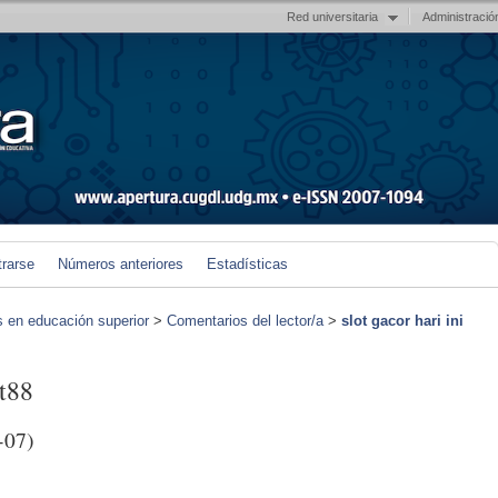
Red universitaria
Administració
trarse
Números anteriores
Estadísticas
s en educación superior
>
Comentarios del lector/a
>
slot gacor hari ini
ot88
-07)