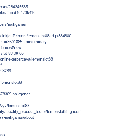
posts/284345585
links/#post494795410
bers/naikganas
Inkjet-Printers/lemonslot88/td-p/384880
ofile;u=3501885;sa=summary
8386.new#new
-slot-88-09-06
online-terpercaya-lemonslot88
2/
293286
5/lemonslot88
578309-naikganas
RWyv/lemonslot88
ity/creality_product_tester/lemonslot88-gacor/
77-naikganas/about
nas