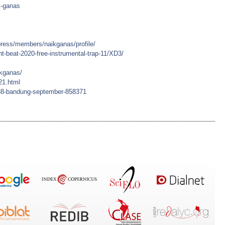
k-ganas
press/members/naikganas/profile/
ght-beat-2020-free-instrumental-trap-11/XD3/
ikganas/
21.html
t88-bandung-september-858371