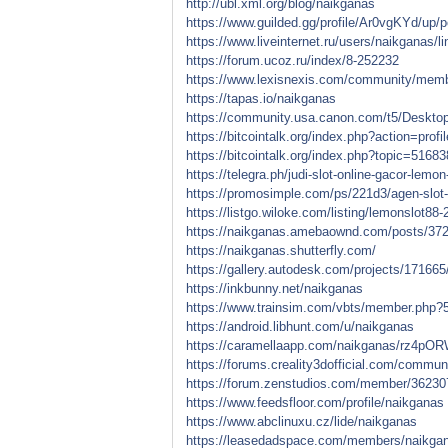
http://ubl.xml.org/blog/naikganas
https://www.guilded.gg/profile/Ar0vgKYd/up/
https://www.liveinternet.ru/users/naikganas/
https://forum.ucoz.ru/index/8-252232
https://www.lexisnexis.com/community/mem
https://tapas.io/naikganas
https://community.usa.canon.com/t5/Desktop-
https://bitcointalk.org/index.php?action=pr
https://bitcointalk.org/index.php?topic=516
https://telegra.ph/judi-slot-online-gacor-lemon
https://promosimple.com/ps/221d3/agen-slot-
https://listgo.wiloke.com/listing/lemonslot88-
https://naikganas.amebaownd.com/posts/37
https://naikganas.shutterfly.com/
https://gallery.autodesk.com/projects/17166
https://inkbunny.net/naikganas
https://www.trainsim.com/vbts/member.php?
https://android.libhunt.com/u/naikganas
https://caramellaapp.com/naikganas/rz4pO
https://forums.creality3dofficial.com/commun
https://forum.zenstudios.com/member/36230
https://www.feedsfloor.com/profile/naikganas
https://www.abclinuxu.cz/lide/naikganas
https://leasedadspace.com/members/naikga