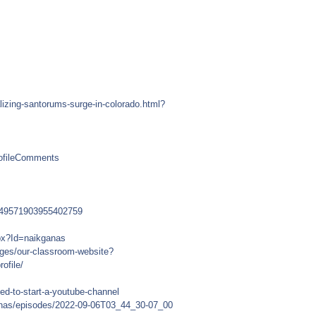
alizing-santorums-surge-in-colorado.html?
rofileComments
1149571903955402759
spx?Id=naikganas
ages/our-classroom-website?
ofile/
eed-to-start-a-youtube-channel
anas/episodes/2022-09-06T03_44_30-07_00