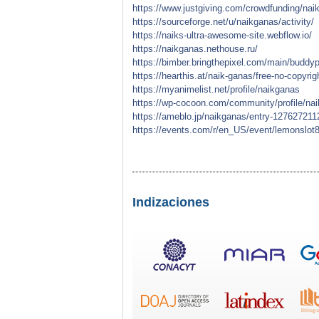
https://www.justgiving.com/crowdfunding/nai
https://sourceforge.net/u/naikganas/activity/
https://naiks-ultra-awesome-site.webflow.io/
https://naikganas.nethouse.ru/
https://bimber.bringthepixel.com/main/buddy
https://hearthis.at/naik-ganas/free-no-copyri
https://myanimelist.net/profile/naikganas
https://wp-cocoon.com/community/profile/na
https://ameblo.jp/naikganas/entry-127627211
https://events.com/r/en_US/event/lemonslo
Indizaciones