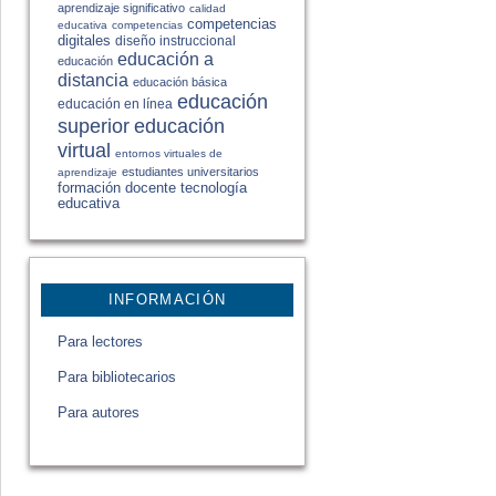
aprendizaje significativo
calidad
competencias
educativa
competencias
digitales
diseño instruccional
educación a
educación
distancia
educación básica
educación
educación en línea
educación
superior
virtual
entornos virtuales de
estudiantes universitarios
aprendizaje
formación docente
tecnología
educativa
INFORMACIÓN
Para lectores
Para bibliotecarios
Para autores