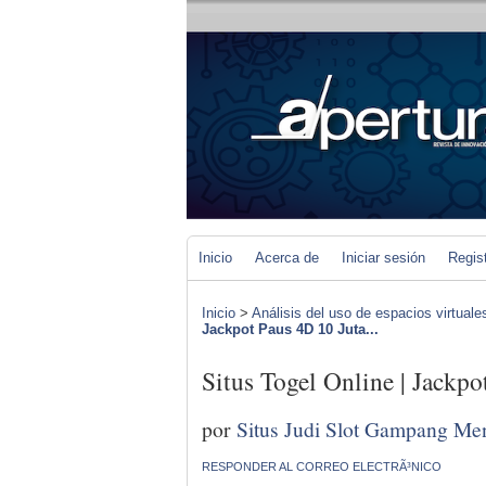
Inicio
Acerca de
Iniciar sesión
Regis
Inicio
>
Análisis del uso de espacios virtuale
Jackpot Paus 4D 10 Juta...
Situs Togel Online | Jackp
por
Situs Judi Slot Gampang Me
RESPONDER AL CORREO ELECTRÃ³NICO