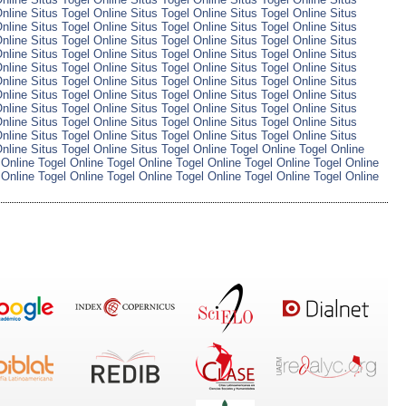
Online
Situs Togel Online
Situs Togel Online
Situs Togel Online
Situs
Online
Situs Togel Online
Situs Togel Online
Situs Togel Online
Situs
Online
Situs Togel Online
Situs Togel Online
Situs Togel Online
Situs
Online
Situs Togel Online
Situs Togel Online
Situs Togel Online
Situs
Online
Situs Togel Online
Situs Togel Online
Situs Togel Online
Situs
Online
Situs Togel Online
Situs Togel Online
Situs Togel Online
Situs
Online
Situs Togel Online
Situs Togel Online
Situs Togel Online
Situs
Online
Situs Togel Online
Situs Togel Online
Situs Togel Online
Situs
Online
Situs Togel Online
Situs Togel Online
Situs Togel Online
Situs
Online
Situs Togel Online
Situs Togel Online
Situs Togel Online
Situs
Online
Situs Togel Online
Situs Togel Online
Togel Online
Togel Online
 Online
Togel Online
Togel Online
Togel Online
Togel Online
Togel Online
 Online
Togel Online
Togel Online
Togel Online
Togel Online
Togel Online