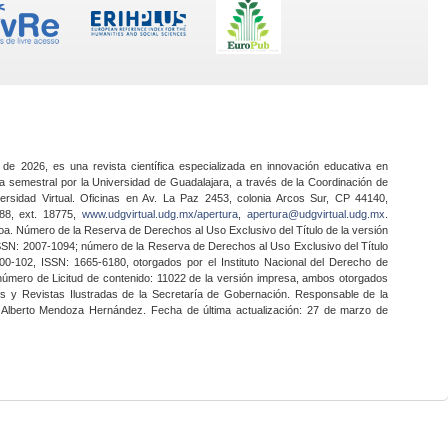
 de 2026, es una revista científica especializada en innovación educativa en
a semestral por la Universidad de Guadalajara, a través de la Coordinación de
ersidad Virtual. Oficinas en Av. La Paz 2453, colonia Arcos Sur, CP 44140,
888, ext. 18775,
www.udgvirtual.udg.mx/apertura
,
apertura@udgvirtual.udg.mx
.
a. Número de la Reserva de Derechos al Uso Exclusivo del Título de la versión
SSN: 2007-1094; número de la Reserva de Derechos al Uso Exclusivo del Título
0-102, ISSN: 1665-6180, otorgados por el Instituto Nacional del Derecho de
 número de Licitud de contenido: 11022 de la versión impresa, ambos otorgados
nes y Revistas Ilustradas de la Secretaría de Gobernación. Responsable de la
o Alberto Mendoza Hernández. Fecha de última actualización: 27 de marzo de