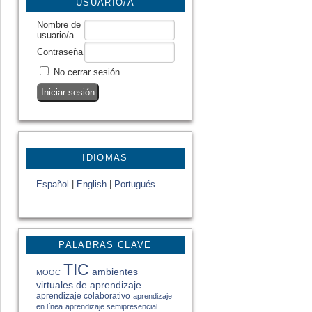
USUARIO/A
Nombre de
usuario/a
Contraseña
No cerrar sesión
IDIOMAS
Español
|
English
|
Portugués
PALABRAS CLAVE
TIC
ambientes
MOOC
virtuales de aprendizaje
aprendizaje colaborativo
aprendizaje
en línea
aprendizaje semipresencial