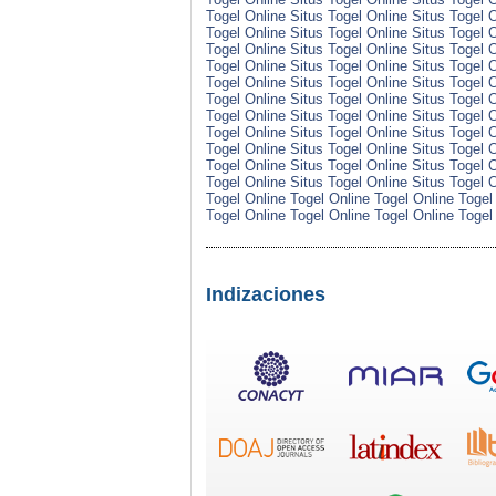
Togel Online
Situs Togel Online
Situs Togel 
Togel Online
Situs Togel Online
Situs Togel 
Togel Online
Situs Togel Online
Situs Togel 
Togel Online
Situs Togel Online
Situs Togel 
Togel Online
Situs Togel Online
Situs Togel 
Togel Online
Situs Togel Online
Situs Togel 
Togel Online
Situs Togel Online
Situs Togel 
Togel Online
Situs Togel Online
Situs Togel 
Togel Online
Situs Togel Online
Situs Togel 
Togel Online
Situs Togel Online
Situs Togel 
Togel Online
Situs Togel Online
Situs Togel 
Togel Online
Togel Online
Togel Online
Togel
Togel Online
Togel Online
Togel Online
Togel
Indizaciones