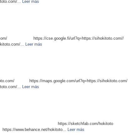
itoto.com/...
Leer más
okitoto.com/ https://cse.google.fi/url?q=https://sihokitoto.com//
okitoto.com/...
Leer más
okitoto.com/ https://maps.google.com/url?q=https://sihokitoto.com/
itoto.com/...
Leer más
/36982495/about https://sketchfab.com/hokitoto
 https://www.behance.net/hokitoto...
Leer más