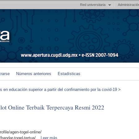
Red universitaria
Administració
trarse
Números anteriores
Estadísticas
en educación superior a partir del confinamiento por la covid-19
>
Slot Online Terbaik Terpercaya Resmi 2022
ofile/agen-togel-online/
bandar-togel-tertua/...
Leer más