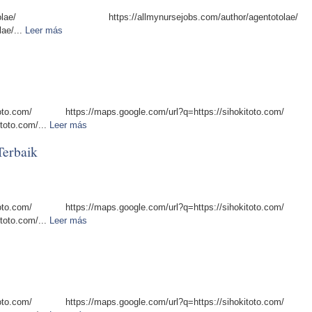
/agentotolae/ https://allmynursejobs.com/author/agentotolae/
lae/...
Leer más
okitoto.com/ https://maps.google.com/url?q=https://sihokitoto.com/
itoto.com/...
Leer más
Terbaik
okitoto.com/ https://maps.google.com/url?q=https://sihokitoto.com/
itoto.com/...
Leer más
okitoto.com/ https://maps.google.com/url?q=https://sihokitoto.com/