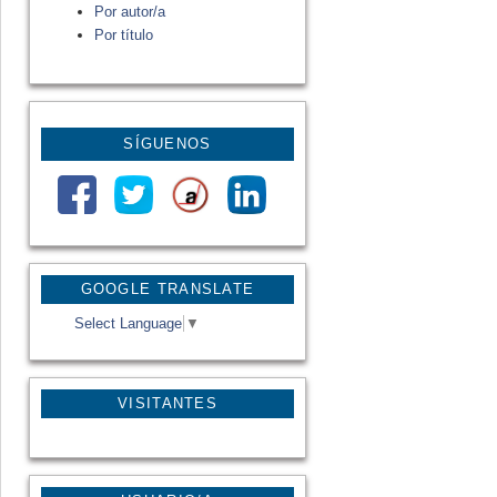
Por autor/a
Por título
SÍGUENOS
GOOGLE TRANSLATE
Select Language
▼
VISITANTES