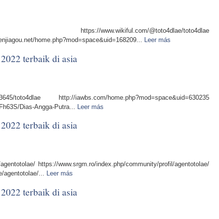
/toto4dlae/ https://www.wikiful.com/@toto4dlae/toto4dlae
.chenjiagou.net/home.php?mod=space&uid=168209...
Leer más
2022 terbaik di asia
0593645/toto4dlae http://iawbs.com/home.php?mod=space&uid=630235
dFh63S/Dias-Angga-Putra...
Leer más
2022 terbaik di asia
agentotolae/ https://www.srgm.ro/index.php/community/profil/agentotolae/
/agentotolae/...
Leer más
2022 terbaik di asia