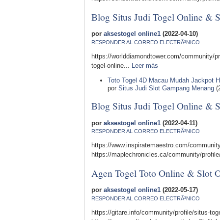
Blog Situs Judi Togel Online & 
por
aksestogel online1
(2022-04-10)
RESPONDER AL CORREO ELECTRÃ³NICO
https://worlddiamondtower.com/community/profi
togel-online...
Leer más
Toto Togel 4D Macau Mudah Jackpot Ha
por
Situs Judi Slot Gampang Menang
(
Blog Situs Judi Togel Online & 
por
aksestogel online1
(2022-04-11)
RESPONDER AL CORREO ELECTRÃ³NICO
https://www.inspiratemaestro.com/community/p
https://maplechronicles.ca/community/profile/
Agen Togel Toto Online & Slot 
por
aksestogel online1
(2022-05-17)
RESPONDER AL CORREO ELECTRÃ³NICO
https://gitare.info/community/profile/situs-