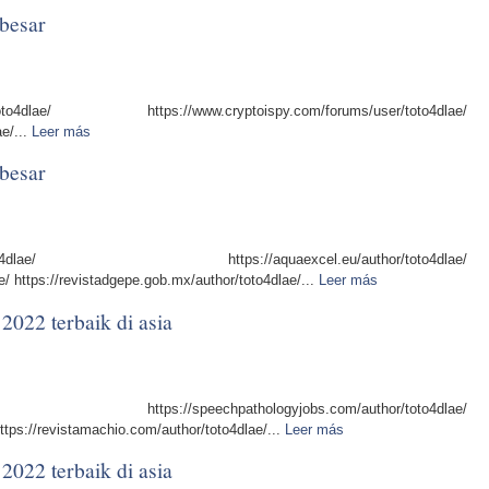
besar
ile/toto4dlae/ https://www.cryptoispy.com/forums/user/toto4dlae/
e/...
Leer más
besar
author/toto4dlae/ https://aquaexcel.eu/author/toto4dlae/
/ https://revistadgepe.gob.mx/author/toto4dlae/...
Leer más
2022 terbaik di asia
lae/ https://speechpathologyjobs.com/author/toto4dlae/
https://revistamachio.com/author/toto4dlae/...
Leer más
2022 terbaik di asia