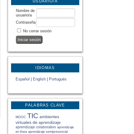
USUARIO/A
Nombre de
usuario/a
Contraseña
No cerrar sesión
IDIOMAS
Español
|
English
|
Portugués
PALABRAS CLAVE
TIC
ambientes
MOOC
virtuales de aprendizaje
aprendizaje colaborativo
aprendizaje
en línea
aprendizaje semipresencial