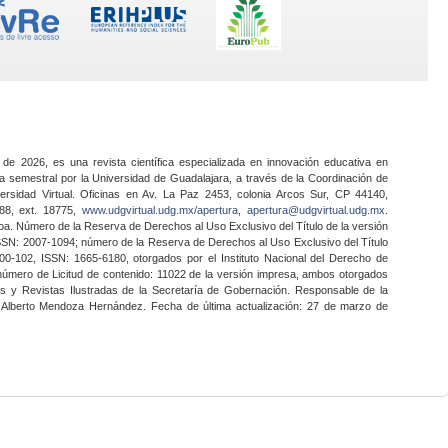
 de 2026, es una revista científica especializada en innovación educativa en
a semestral por la Universidad de Guadalajara, a través de la Coordinación de
ersidad Virtual. Oficinas en Av. La Paz 2453, colonia Arcos Sur, CP 44140,
888, ext. 18775,
www.udgvirtual.udg.mx/apertura
,
apertura@udgvirtual.udg.mx
.
a. Número de la Reserva de Derechos al Uso Exclusivo del Título de la versión
SSN: 2007-1094; número de la Reserva de Derechos al Uso Exclusivo del Título
0-102, ISSN: 1665-6180, otorgados por el Instituto Nacional del Derecho de
 número de Licitud de contenido: 11022 de la versión impresa, ambos otorgados
nes y Revistas Ilustradas de la Secretaría de Gobernación. Responsable de la
o Alberto Mendoza Hernández. Fecha de última actualización: 27 de marzo de