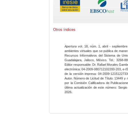
Otros índices
Apertura
vol. 18, núm. 1, abril - septiembre
ambientes virtuales que se publica de maner
Recursos Informativos del Sistema de Univ
Guadalajara, Jalisco, México. Tel.: 3268-8
Editor responsable: Dr. Rafael Morales Gambo
electrónica: 04-2009-080712102200-203, e-I
de la versión impresa: 04-2009-12151227330
Autor. Número de Licitud de Título: 13449 y
por la Comisión Calificadora de Publicacio
última actualización de este número: Sergi
2026.