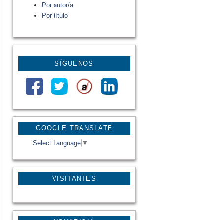
Por autor/a
Por título
SÍGUENOS
GOOGLE TRANSLATE
Select Language
▼
VISITANTES