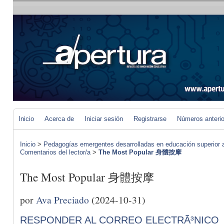
Inicio
Acerca de
Iniciar sesión
Registrarse
Números anteri
Inicio
>
Pedagogías emergentes desarrolladas en educación superior a 
Comentarios del lector/a
>
The Most Popular 身體按摩
The Most Popular 身體按摩
por
Ava Preciado
(2024-10-31)
RESPONDER AL CORREO ELECTRÃ³NICO