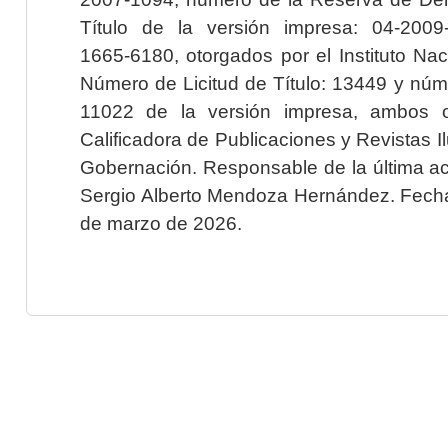
Título de la versión impresa: 04-200
1665-6180, otorgados por el Instituto Nac
Número de Licitud de Título: 13449 y núme
11022 de la versión impresa, ambos o
Calificadora de Publicaciones y Revistas I
Gobernación. Responsable de la última ac
Sergio Alberto Mendoza Hernández. Fecha 
de marzo de 2026.