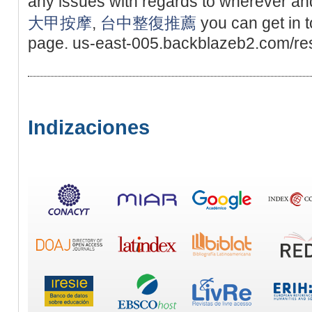
any issues with regards to wherever a
大甲按摩
,
台中整復推薦
you can get in t
page. us-east-005.backblazeb2.com/re
Indizaciones