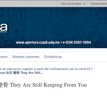
Red universitaria
Administració
trarse
Números anteriores
Estadísticas
en educación superior a partir del confinamiento por la covid-19
>
bout 台北 整骨 They Are Still...
整骨 They Are Still Keeping From You