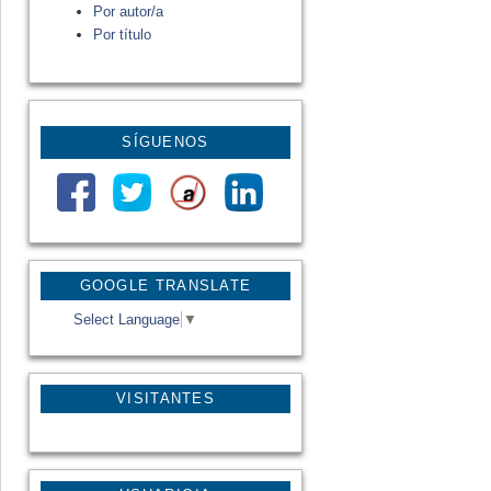
Por autor/a
Por título
SÍGUENOS
GOOGLE TRANSLATE
Select Language
▼
VISITANTES