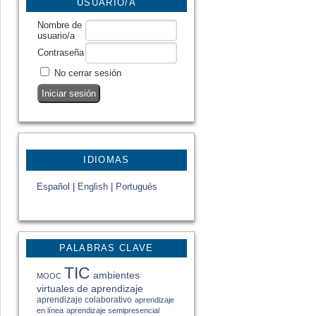
USUARIO/A
Nombre de
usuario/a
Contraseña
No cerrar sesión
IDIOMAS
Español
|
English
|
Portugués
PALABRAS CLAVE
TIC
ambientes
MOOC
virtuales de aprendizaje
aprendizaje colaborativo
aprendizaje
en línea
aprendizaje semipresencial