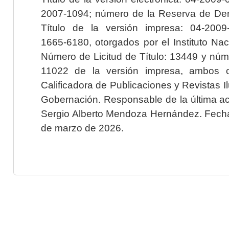
2007-1094; número de la Reserva de Der
Título de la versión impresa: 04-200
1665-6180, otorgados por el Instituto Nac
Número de Licitud de Título: 13449 y núme
11022 de la versión impresa, ambos o
Calificadora de Publicaciones y Revistas I
Gobernación. Responsable de la última ac
Sergio Alberto Mendoza Hernández. Fecha 
de marzo de 2026.