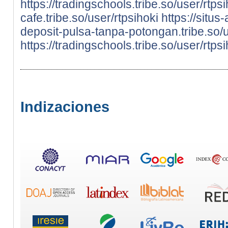
https://tradingschools.tribe.so/user/rtpsi
cafe.tribe.so/user/rtpsihoki
https://situs
deposit-pulsa-tanpa-potongan.tribe.so/u
https://tradingschools.tribe.so/user/rtpsi
Indizaciones