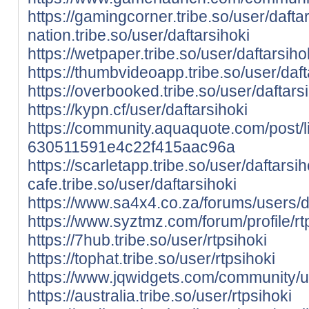
https://gamingcorner.tribe.so/user/dafta
nation.tribe.so/user/daftarsihoki
https://wetpaper.tribe.so/user/daftarsiho
https://thumbvideoapp.tribe.so/user/daft
https://overbooked.tribe.so/user/daftars
https://kypn.cf/user/daftarsihoki
https://community.aquaquote.com/post/l
630511591e4c22f415aac96a
https://scarletapp.tribe.so/user/daftarsih
cafe.tribe.so/user/daftarsihoki
https://www.sa4x4.co.za/forums/users/da
https://www.syztmz.com/forum/profile/rt
https://7hub.tribe.so/user/rtpsihoki
https://tophat.tribe.so/user/rtpsihoki
https://www.jqwidgets.com/community/us
https://australia.tribe.so/user/rtpsihoki