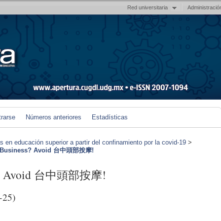
Red universitaria
Administració
trarse
Números anteriores
Estadísticas
en educación superior a partir del confinamiento por la covid-19
>
ng Business? Avoid 台中頭部按摩!
ess? Avoid 台中頭部按摩!
-25)