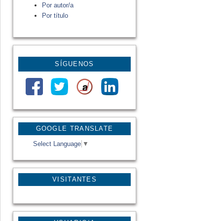
Por autor/a
Por título
SÍGUENOS
GOOGLE TRANSLATE
Select Language
▼
VISITANTES