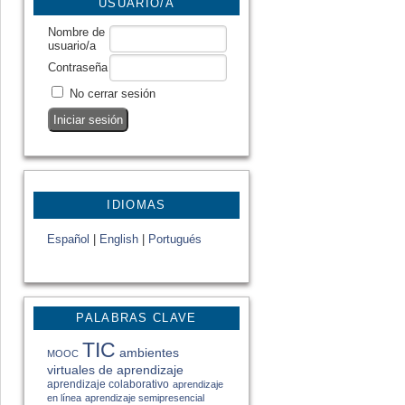
USUARIO/A
Nombre de
usuario/a
Contraseña
No cerrar sesión
IDIOMAS
Español
|
English
|
Portugués
PALABRAS CLAVE
TIC
ambientes
MOOC
virtuales de aprendizaje
aprendizaje colaborativo
aprendizaje
en línea
aprendizaje semipresencial