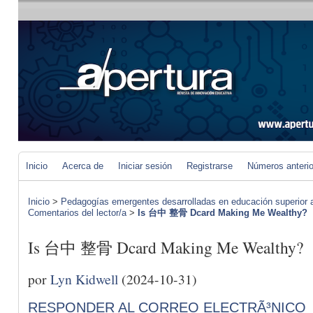
Inicio
Acerca de
Iniciar sesión
Registrarse
Números anteri
Inicio
>
Pedagogías emergentes desarrolladas en educación superior a 
Comentarios del lector/a
>
Is 台中 整骨 Dcard Making Me Wealthy?
Is 台中 整骨 Dcard Making Me Wealthy?
por
Lyn Kidwell
(2024-10-31)
RESPONDER AL CORREO ELECTRÃ³NICO