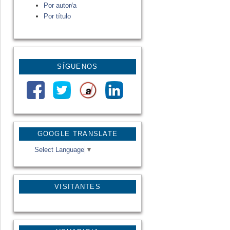
Por autor/a
Por título
SÍGUENOS
GOOGLE TRANSLATE
Select Language
▼
VISITANTES