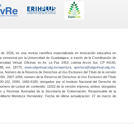
 de 2026, es una revista científica especializada en innovación educativa en
a semestral por la Universidad de Guadalajara, a través de la Coordinación de
ersidad Virtual. Oficinas en Av. La Paz 2453, colonia Arcos Sur, CP 44140,
888, ext. 18775,
www.udgvirtual.udg.mx/apertura
,
apertura@udgvirtual.udg.mx
.
a. Número de la Reserva de Derechos al Uso Exclusivo del Título de la versión
SSN: 2007-1094; número de la Reserva de Derechos al Uso Exclusivo del Título
0-102, ISSN: 1665-6180, otorgados por el Instituto Nacional del Derecho de
 número de Licitud de contenido: 11022 de la versión impresa, ambos otorgados
nes y Revistas Ilustradas de la Secretaría de Gobernación. Responsable de la
o Alberto Mendoza Hernández. Fecha de última actualización: 27 de marzo de