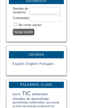
USUARIO/A
Nombre de
usuario/a
Contraseña
No cerrar sesión
IDIOMAS
Español
|
English
|
Portugués
PALABRAS CLAVE
TIC
ambientes
MOOC
virtuales de aprendizaje
aprendizaje colaborativo
aprendizaje
en línea
aprendizaje semipresencial