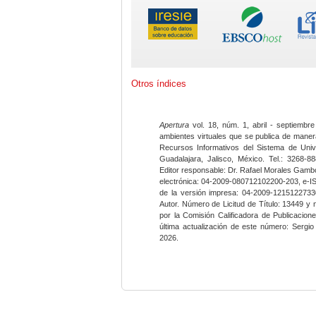
Otros índices
Apertura
vol. 18, núm. 1, abril - septiembre
ambientes virtuales que se publica de maner
Recursos Informativos del Sistema de Univ
Guadalajara, Jalisco, México. Tel.: 3268-8
Editor responsable: Dr. Rafael Morales Gambo
electrónica: 04-2009-080712102200-203, e-I
de la versión impresa: 04-2009-12151227330
Autor. Número de Licitud de Título: 13449 y
por la Comisión Calificadora de Publicacio
última actualización de este número: Sergi
2026.