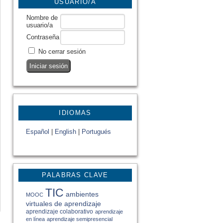
USUARIO/A
Nombre de
usuario/a
Contraseña
No cerrar sesión
IDIOMAS
Español
|
English
|
Portugués
PALABRAS CLAVE
TIC
ambientes
MOOC
virtuales de aprendizaje
aprendizaje colaborativo
aprendizaje
en línea
aprendizaje semipresencial