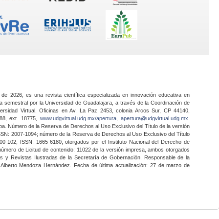
 de 2026, es una revista científica especializada en innovación educativa en
a semestral por la Universidad de Guadalajara, a través de la Coordinación de
ersidad Virtual. Oficinas en Av. La Paz 2453, colonia Arcos Sur, CP 44140,
888, ext. 18775,
www.udgvirtual.udg.mx/apertura
,
apertura@udgvirtual.udg.mx
.
a. Número de la Reserva de Derechos al Uso Exclusivo del Título de la versión
SSN: 2007-1094; número de la Reserva de Derechos al Uso Exclusivo del Título
0-102, ISSN: 1665-6180, otorgados por el Instituto Nacional del Derecho de
 número de Licitud de contenido: 11022 de la versión impresa, ambos otorgados
nes y Revistas Ilustradas de la Secretaría de Gobernación. Responsable de la
o Alberto Mendoza Hernández. Fecha de última actualización: 27 de marzo de