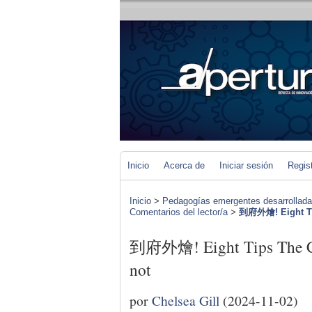
Inicio
Acerca de
Iniciar sesión
Regis
Inicio
>
Pedagogías emergentes desarrolladas 
Comentarios del lector/a
>
到府外燴! Eight Tip
到府外燴! Eight Tips The Com
not
por
Chelsea Gill
(2024-11-02)