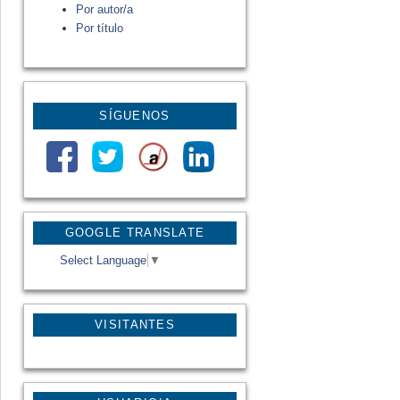
Por autor/a
Por título
SÍGUENOS
GOOGLE TRANSLATE
Select Language
▼
VISITANTES