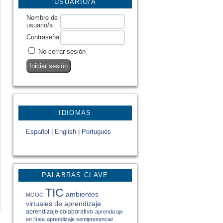
USUARIO/A
Nombre de
usuario/a
Contraseña
No cerrar sesión
IDIOMAS
Español
|
English
|
Portugués
PALABRAS CLAVE
TIC
ambientes
MOOC
virtuales de aprendizaje
aprendizaje colaborativo
aprendizaje
en línea
aprendizaje semipresencial