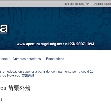
Red universitaria
Administració
trarse
Números anteriores
Estadísticas
en educación superior a partir del confinamiento por la covid-19
>
change How you 苗栗外燴
ow you 苗栗外燴
)