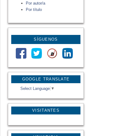
Por autor/a
Por título
SÍGUENOS
GOOGLE TRANSLATE
Select Language
▼
VISITANTES