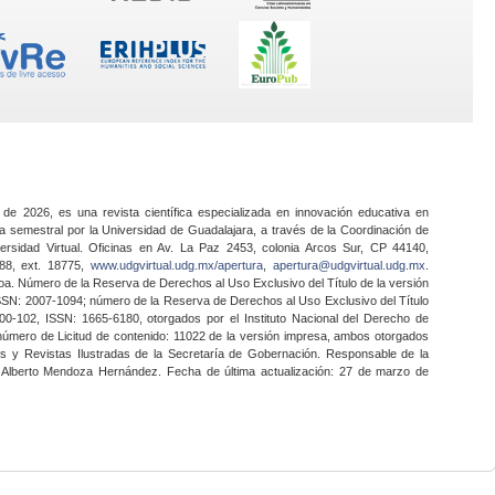
 de 2026, es una revista científica especializada en innovación educativa en
a semestral por la Universidad de Guadalajara, a través de la Coordinación de
ersidad Virtual. Oficinas en Av. La Paz 2453, colonia Arcos Sur, CP 44140,
888, ext. 18775,
www.udgvirtual.udg.mx/apertura
,
apertura@udgvirtual.udg.mx
.
a. Número de la Reserva de Derechos al Uso Exclusivo del Título de la versión
SSN: 2007-1094; número de la Reserva de Derechos al Uso Exclusivo del Título
0-102, ISSN: 1665-6180, otorgados por el Instituto Nacional del Derecho de
 número de Licitud de contenido: 11022 de la versión impresa, ambos otorgados
nes y Revistas Ilustradas de la Secretaría de Gobernación. Responsable de la
o Alberto Mendoza Hernández. Fecha de última actualización: 27 de marzo de