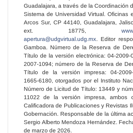
Guadalajara, a través de la Coordinación 
Sistema de Universidad Virtual. Oficinas 
Arcos Sur, CP 44140, Guadalajara, Jalisc
ext. 18775,
www.
apertura@udgvirtual.udg.mx
. Editor resp
Gamboa. Número de la Reserva de Dere
Título de la versión electrónica: 04-200
2007-1094; número de la Reserva de Der
Título de la versión impresa: 04-200
1665-6180, otorgados por el Instituto Nac
Número de Licitud de Título: 13449 y núme
11022 de la versión impresa, ambos o
Calificadora de Publicaciones y Revistas I
Gobernación. Responsable de la última ac
Sergio Alberto Mendoza Hernández. Fecha 
de marzo de 2026.