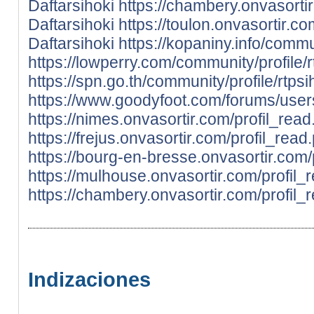
Daftarsihoki
https://chambery.onvasorti
Daftarsihoki
https://toulon.onvasortir.c
Daftarsihoki
https://kopaniny.info/commun
https://lowperry.com/community/profile/r
https://spn.go.th/community/profile/rtpsi
https://www.goodyfoot.com/forums/users
https://nimes.onvasortir.com/profil_rea
https://frejus.onvasortir.com/profil_rea
https://bourg-en-bresse.onvasortir.com/
https://mulhouse.onvasortir.com/profil
https://chambery.onvasortir.com/profil
Indizaciones