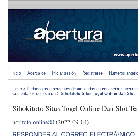
Inicio
Acerca de
Iniciar sesión
Registrarse
Números anteri
Inicio
>
Pedagogías emergentes desarrolladas en educación superior a 
Comentarios del lector/a
>
Sihokitoto Situs Togel Online Dan Slot T
Sihokitoto Situs Togel Online Dan Slot Te
por
toto online88
(2022-09-04)
RESPONDER AL CORREO ELECTRÃ³NICO