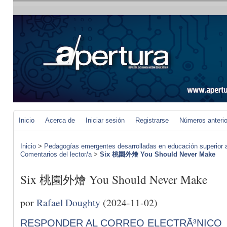
Inicio
Acerca de
Iniciar sesión
Registrarse
Números anteri
Inicio
>
Pedagogías emergentes desarrolladas en educación superior a 
Comentarios del lector/a
>
Six 桃園外燴 You Should Never Make
Six 桃園外燴 You Should Never Make
por
Rafael Doughty
(2024-11-02)
RESPONDER AL CORREO ELECTRÃ³NICO