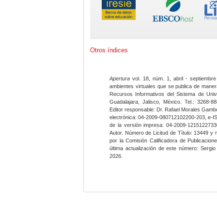
Otros índices
Apertura
vol. 18, núm. 1, abril - septiembre
ambientes virtuales que se publica de maner
Recursos Informativos del Sistema de Univ
Guadalajara, Jalisco, México. Tel.: 3268-8
Editor responsable: Dr. Rafael Morales Gambo
electrónica: 04-2009-080712102200-203, e-I
de la versión impresa: 04-2009-12151227330
Autor. Número de Licitud de Título: 13449 y
por la Comisión Calificadora de Publicacio
última actualización de este número: Sergi
2026.