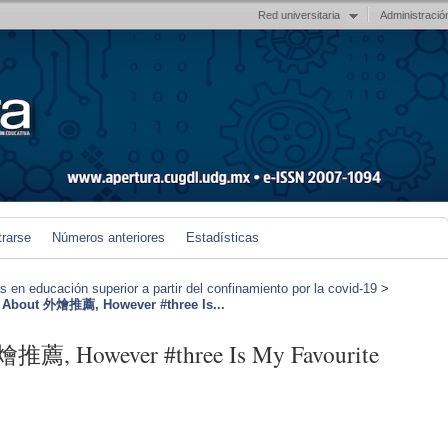
Red universitaria
Administració
trarse
Números anteriores
Estadísticas
en educación superior a partir del confinamiento por la covid-19
>
ke About 外燴推薦, However #three Is...
外燴推薦, However #three Is My Favourite