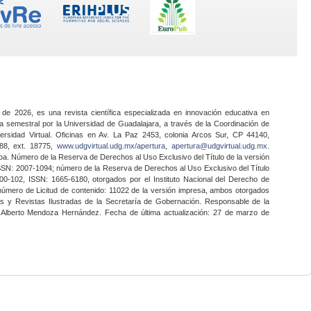
 de 2026, es una revista científica especializada en innovación educativa en
a semestral por la Universidad de Guadalajara, a través de la Coordinación de
ersidad Virtual. Oficinas en Av. La Paz 2453, colonia Arcos Sur, CP 44140,
888, ext. 18775,
www.udgvirtual.udg.mx/apertura
,
apertura@udgvirtual.udg.mx
.
a. Número de la Reserva de Derechos al Uso Exclusivo del Título de la versión
SSN: 2007-1094; número de la Reserva de Derechos al Uso Exclusivo del Título
0-102, ISSN: 1665-6180, otorgados por el Instituto Nacional del Derecho de
 número de Licitud de contenido: 11022 de la versión impresa, ambos otorgados
nes y Revistas Ilustradas de la Secretaría de Gobernación. Responsable de la
o Alberto Mendoza Hernández. Fecha de última actualización: 27 de marzo de