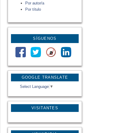
Por autor/a
Por título
SÍGUENOS
GOOGLE TRANSLATE
Select Language
▼
VISITANTES