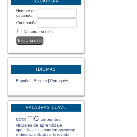
USUARIO/A
Nombre de
usuario/a
Contraseña
No cerrar sesión
IDIOMAS
Español
|
English
|
Portugués
PALABRAS CLAVE
TIC
ambientes
MOOC
virtuales de aprendizaje
aprendizaje colaborativo
aprendizaje
en línea
aprendizaje semipresencial