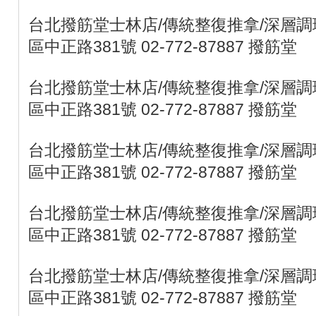
台北撥筋堂士林店/傳統整復推拿/深層調理
區中正路381號 02-772-87887 撥筋堂
台北撥筋堂士林店/傳統整復推拿/深層調理
區中正路381號 02-772-87887 撥筋堂
台北撥筋堂士林店/傳統整復推拿/深層調理
區中正路381號 02-772-87887 撥筋堂
台北撥筋堂士林店/傳統整復推拿/深層調理
區中正路381號 02-772-87887 撥筋堂
台北撥筋堂士林店/傳統整復推拿/深層調理
區中正路381號 02-772-87887 撥筋堂