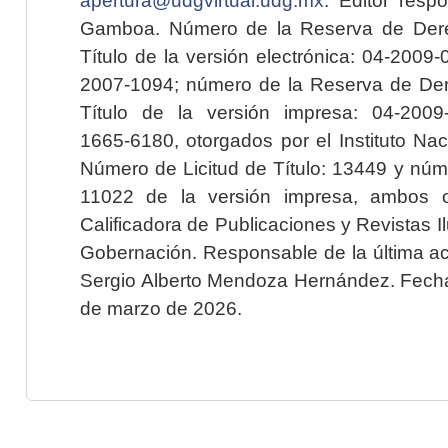
Gamboa. Número de la Reserva de Dere
Título de la versión electrónica: 04-200
2007-1094; número de la Reserva de Der
Título de la versión impresa: 04-200
1665-6180, otorgados por el Instituto Nac
Número de Licitud de Título: 13449 y núme
11022 de la versión impresa, ambos o
Calificadora de Publicaciones y Revistas I
Gobernación. Responsable de la última ac
Sergio Alberto Mendoza Hernández. Fecha 
de marzo de 2026.