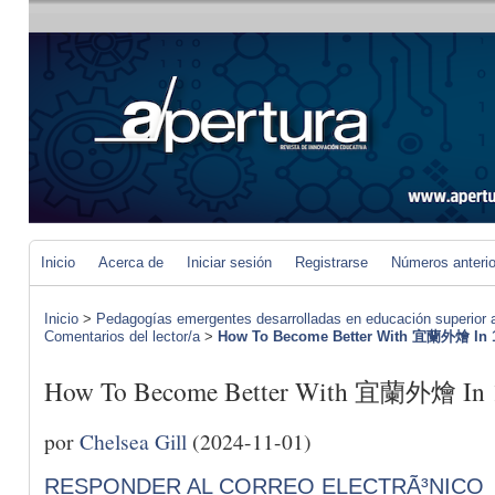
Inicio
Acerca de
Iniciar sesión
Registrarse
Números anteri
Inicio
>
Pedagogías emergentes desarrolladas en educación superior a 
Comentarios del lector/a
>
How To Become Better With 宜蘭外燴 In 1
How To Become Better With 宜蘭外燴 In 
por
Chelsea Gill
(2024-11-01)
RESPONDER AL CORREO ELECTRÃ³NICO