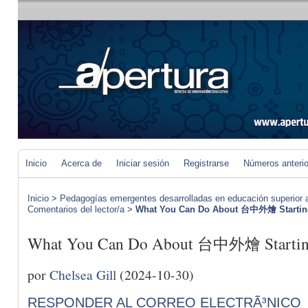
Inicio
Acerca de
Iniciar sesión
Registrarse
Números anteri
Inicio
>
Pedagogías emergentes desarrolladas en educación superior a 
Comentarios del lector/a
>
What You Can Do About 台中外燴 Starting 
What You Can Do About 台中外燴 Starting 
por
Chelsea Gill
(2024-10-30)
RESPONDER AL CORREO ELECTRÃ³NICO