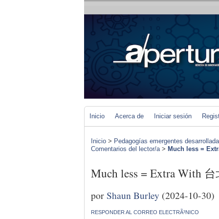
Inicio
Acerca de
Iniciar sesión
Regis
Inicio
>
Pedagogías emergentes desarrolladas 
Comentarios del lector/a
>
Much less = Ex
Much less = Extra Wit
por
Shaun Burley
(2024-10-30)
RESPONDER AL CORREO ELECTRÃ³NICO