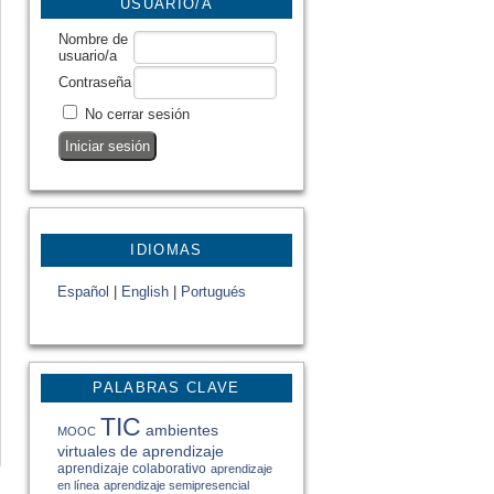
USUARIO/A
Nombre de
usuario/a
Contraseña
No cerrar sesión
IDIOMAS
Español
|
English
|
Portugués
PALABRAS CLAVE
TIC
ambientes
MOOC
virtuales de aprendizaje
aprendizaje colaborativo
aprendizaje
en línea
aprendizaje semipresencial