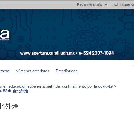
Red universitaria
Administració
trarse
Números anteriores
Estadísticas
en educación superior a partir del confinamiento por la covid-19
>
tra With 台北外燴
h 台北外燴