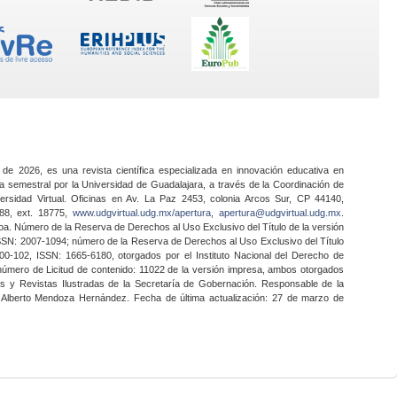
 de 2026, es una revista científica especializada en innovación educativa en
a semestral por la Universidad de Guadalajara, a través de la Coordinación de
ersidad Virtual. Oficinas en Av. La Paz 2453, colonia Arcos Sur, CP 44140,
888, ext. 18775,
www.udgvirtual.udg.mx/apertura
,
apertura@udgvirtual.udg.mx
.
a. Número de la Reserva de Derechos al Uso Exclusivo del Título de la versión
SSN: 2007-1094; número de la Reserva de Derechos al Uso Exclusivo del Título
0-102, ISSN: 1665-6180, otorgados por el Instituto Nacional del Derecho de
 número de Licitud de contenido: 11022 de la versión impresa, ambos otorgados
nes y Revistas Ilustradas de la Secretaría de Gobernación. Responsable de la
o Alberto Mendoza Hernández. Fecha de última actualización: 27 de marzo de