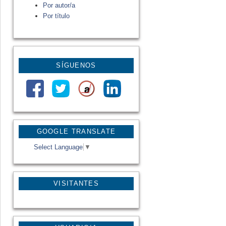
Por autor/a
Por título
SÍGUENOS
GOOGLE TRANSLATE
Select Language
▼
VISITANTES