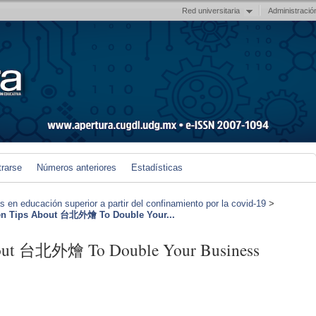
Red universitaria
Administració
trarse
Números anteriores
Estadísticas
en educación superior a partir del confinamiento por la covid-19
>
en Tips About 台北外燴 To Double Your...
bout 台北外燴 To Double Your Business