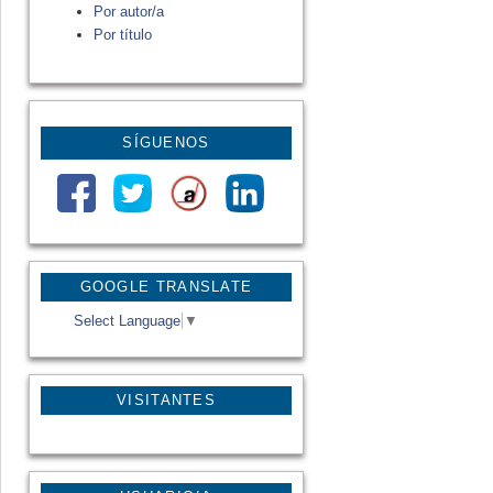
Por autor/a
Por título
SÍGUENOS
GOOGLE TRANSLATE
Select Language
▼
VISITANTES