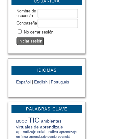
USUARIO/A
Nombre de
usuario/a
Contraseña
No cerrar sesión
IDIOMAS
Español
|
English
|
Portugués
PALABRAS CLAVE
TIC
ambientes
MOOC
virtuales de aprendizaje
aprendizaje colaborativo
aprendizaje
en línea
aprendizaje semipresencial