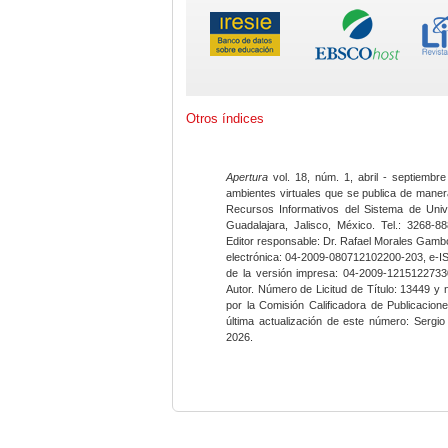
Otros índices
Apertura
vol. 18, núm. 1, abril - septiembre
ambientes virtuales que se publica de maner
Recursos Informativos del Sistema de Univ
Guadalajara, Jalisco, México. Tel.: 3268-8
Editor responsable: Dr. Rafael Morales Gambo
electrónica: 04-2009-080712102200-203, e-I
de la versión impresa: 04-2009-12151227330
Autor. Número de Licitud de Título: 13449 y
por la Comisión Calificadora de Publicacio
última actualización de este número: Sergi
2026.