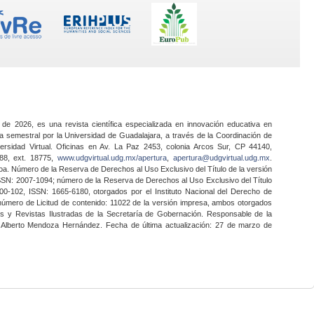
 de 2026, es una revista científica especializada en innovación educativa en
a semestral por la Universidad de Guadalajara, a través de la Coordinación de
ersidad Virtual. Oficinas en Av. La Paz 2453, colonia Arcos Sur, CP 44140,
888, ext. 18775,
www.udgvirtual.udg.mx/apertura
,
apertura@udgvirtual.udg.mx
.
a. Número de la Reserva de Derechos al Uso Exclusivo del Título de la versión
SSN: 2007-1094; número de la Reserva de Derechos al Uso Exclusivo del Título
0-102, ISSN: 1665-6180, otorgados por el Instituto Nacional del Derecho de
 número de Licitud de contenido: 11022 de la versión impresa, ambos otorgados
nes y Revistas Ilustradas de la Secretaría de Gobernación. Responsable de la
o Alberto Mendoza Hernández. Fecha de última actualización: 27 de marzo de