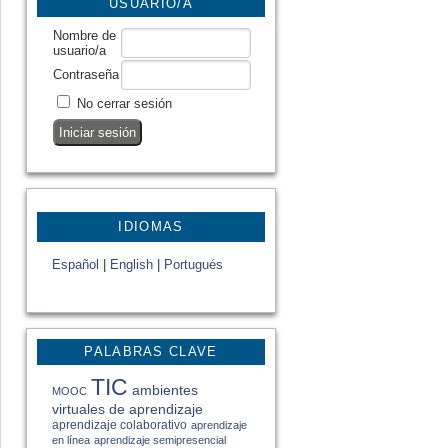
USUARIO/A
Nombre de
usuario/a
Contraseña
No cerrar sesión
IDIOMAS
Español
|
English
|
Portugués
PALABRAS CLAVE
TIC
ambientes
MOOC
virtuales de aprendizaje
aprendizaje colaborativo
aprendizaje
en línea
aprendizaje semipresencial