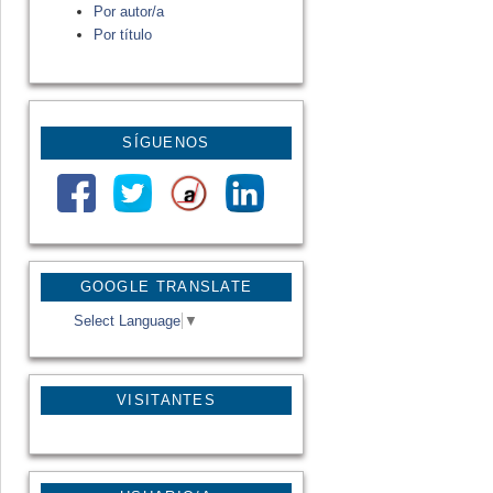
Por autor/a
Por título
SÍGUENOS
GOOGLE TRANSLATE
Select Language
▼
VISITANTES