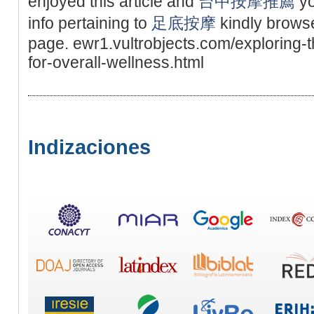
enjoyed this article and
台中按摩推薦
yo
info pertaining to
足底按摩
kindly brows
page. ewr1.vultrobjects.com/exploring-t
for-overall-wellness.html
Indizaciones