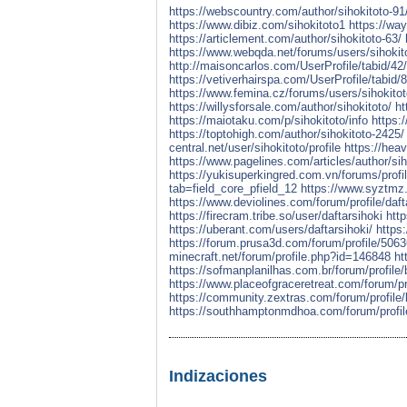
https://webscountry.com/author/sihokitoto-91
https://www.dibiz.com/sihokitoto1
https://wa
https://articlement.com/author/sihokitoto-63/
https://www.webqda.net/forums/users/sihokit
http://maisoncarlos.com/UserProfile/tabid/42
https://vetiverhairspa.com/UserProfile/tabid
https://www.femina.cz/forums/users/sihokitot
https://willysforsale.com/author/sihokitoto/
ht
https://maiotaku.com/p/sihokitoto/info
https:
https://toptohigh.com/author/sihokitoto-2425/
central.net/user/sihokitoto/profile
https://heav
https://www.pagelines.com/articles/author/s
https://yukisuperkingred.com.vn/forums/profil
tab=field_core_pfield_12
https://www.syztmz.
https://www.deviolines.com/forum/profile/daft
https://firecram.tribe.so/user/daftarsihoki
http
https://uberant.com/users/daftarsihoki/
https:
https://forum.prusa3d.com/forum/profile/5063
minecraft.net/forum/profile.php?id=146848
ht
https://sofmanplanilhas.com.br/forum/profile
https://www.placeofgraceretreat.com/forum/pr
https://community.zextras.com/forum/profile
https://southhamptonmdhoa.com/forum/profil
Indizaciones