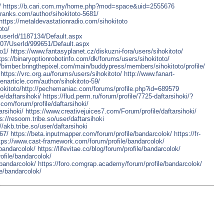
/
https://b.cari.com.my/home.php?mod=space&uid=2555676
yranks.com/author/sihokitoto-5681/
https://metaldevastationradio.com/sihokitoto
oto/
/userId/1187134/Default.aspx
/807/UserId/999651/Default.aspx
o1/
https://www.fantasyplanet.cz/diskuzni-fora/users/sihokitoto/
tps://binaryoptionrobotinfo.com/dk/forums/users/sihokitoto/
//bimber.bringthepixel.com/main/buddypress/members/sihokitoto/profile/
https://vrc.org.au/forums/users/sihokitoto/
http://www.fanart-
enarticle.com/author/sihokitoto-59/
ihokitoto/http://pechemaniac.com/forums/profile.php?id=689579
e/daftarsihoki/
https://flud.perm.ru/forum/profile/7725-daftarsihoki/?
com/forum/profile/daftarsihoki/
arsihoki/
https://www.creativejuices7.com/Forum/profile/daftarsihoki/
s://resoom.tribe.so/user/daftarsihoki
//akb.tribe.so/user/daftarsihoki
67/
https://beta.inputmapper.com/forum/profile/bandarcolok/
https://fr-
tps://www.cast-framework.com/forum/profile/bandarcolok/
/bandarcolok/
https://lifevitae.co/blog/forum/profile/bandarcolok/
ofile/bandarcolok/
/bandarcolok/
https://foro.comgrap.academy/forum/profile/bandarcolok/
e/bandarcolok/