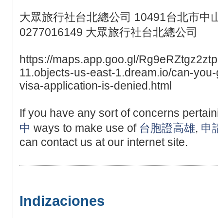
大眾旅行社台北總公司 10491台北市中山
0277016149 大眾旅行社台北總公司
https://maps.app.goo.gl/Rg9eRZtgz2ztpgt
11.objects-us-east-1.dream.io/can-you-g
visa-application-is-denied.html
If you have any sort of concerns pertai
中
ways to make use of
台胞證高雄
,
申
can contact us at our internet site.
Indizaciones