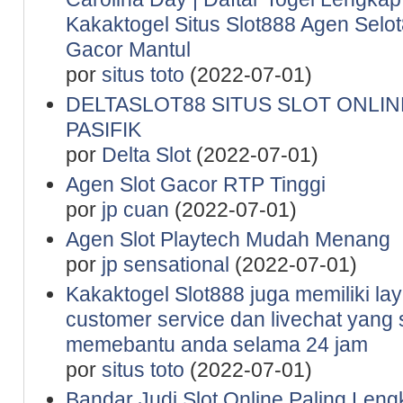
Kakaktogel Situs Slot888 Agen Selot
Gacor Mantul
por
situs toto
(2022-07-01)
DELTASLOT88 SITUS SLOT ONLINE
PASIFIK
por
Delta Slot
(2022-07-01)
Agen Slot Gacor RTP Tinggi
por
jp cuan
(2022-07-01)
Agen Slot Playtech Mudah Menang
por
jp sensational
(2022-07-01)
Kakaktogel Slot888 juga memiliki la
customer service dan livechat yang 
memebantu anda selama 24 jam
por
situs toto
(2022-07-01)
Bandar Judi Slot Online Paling Leng