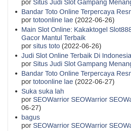
por
Situs Judi Slot Gampang Menan
Bandar Toto Online Terpercaya Resm
por
totoonline lae
(2022-06-26)
Main Slot Online: Kakaktogel Slot888
Gacor Mantul Terbaik
por
situs toto
(2022-06-26)
Judi Slot Online Terbaik Di Indones
por
Situs Judi Slot Gampang Menan
Bandar Toto Online Terpercaya Resm
por
totoonline lae
(2022-06-27)
Suka suka lah
por
SEOWarrior SEOWarrior SEOWar
06-27)
bagus
por
SEOWarrior SEOWarrior SEOWar