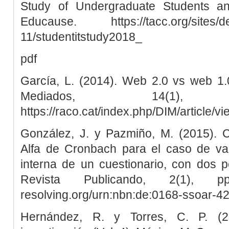
Study of Undergraduate Students an
Educause. https://tacc.org/sites/def
11/studentitstudy2018_
pdf
García, L. (2014). Web 2.0 vs web 1.0
Mediados, 14(1
https://raco.cat/index.php/DIM/article/v
González, J. y Pazmiño, M. (2015). Cá
Alfa de Cronbach para el caso de val
interna de un cuestionario, con dos po
Revista Publicando, 2(1), pp
resolving.org/urn:nbn:de:0168-ssoar-4
Hernández, R. y Torres, C. P. (2