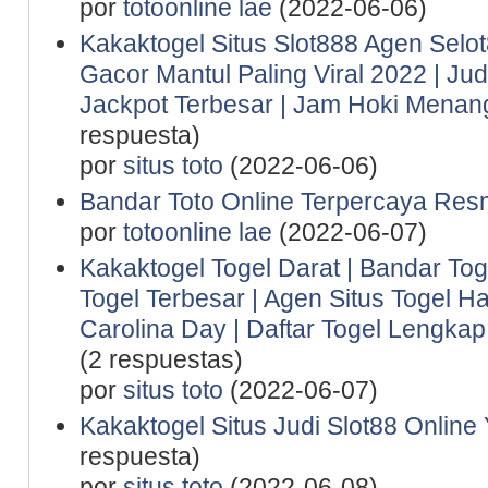
por
totoonline lae
(2022-06-06)
Kakaktogel Situs Slot888 Agen Selot
Gacor Mantul Paling Viral 2022 | Ju
Jackpot Terbesar | Jam Hoki Menan
respuesta)
por
situs toto
(2022-06-06)
Bandar Toto Online Terpercaya Resm
por
totoonline lae
(2022-06-07)
Kakaktogel Togel Darat | Bandar Tog
Togel Terbesar | Agen Situs Togel Ha
Carolina Day | Daftar Togel Lengkap 
(2 respuestas)
por
situs toto
(2022-06-07)
Kakaktogel Situs Judi Slot88 Online
respuesta)
por
situs toto
(2022-06-08)