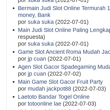
por
suka suka
(2022-07-01)
Bermain Judi Slot Online Termurah 1
money, Bank
por
suka suka
(2022-07-01)
Main Judi Slot Online Paling Lengk
respuesta)
por
suka suka
(2022-07-01)
Game Slot Ancient Roma Mudah Jac
por
jp cuan
(2022-07-01)
Agen Slot Gacor Spadegaming Mu
por
jp cuan
(2022-07-02)
Main Game Slot Gacor Fruit Party
por
mudah jackpot88
(2022-07-03)
Laetoto Bandar Togel Online
por
totoonline lae
(2022-07-03)