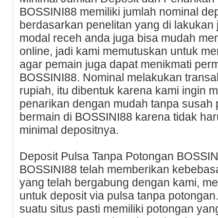
BOSSINI88 memiliki jumlah nominal dep
berdasarkan penelitan yang di lakukan
modal receh anda juga bisa mudah men
online, jadi kami memutuskan untuk me
agar pemain juga dapat menikmati perm
BOSSINI88. Nominal melakukan transak
rupiah, itu dibentuk karena kami ingi
penarikan dengan mudah tanpa susah 
bermain di BOSSINI88 karena tidak haru
minimal depositnya.
Deposit Pulsa Tanpa Potongan BOSSIN
BOSSINI88 telah memberikan kebebas
yang telah bergabung dengan kami, 
untuk deposit via pulsa tanpa potonga
suatu situs pasti memiliki potongan yan