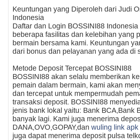
Keuntungan yang Diperoleh dari Judi O
Indonesia
Daftar dan Login BOSSINI88 Indonesia 
beberapa fasilitas dan kelebihan yang
bermain bersama kami. Keuntungan yan
dari bonus dan pelayanan yang ada di s
Metode Deposit Tercepat BOSSINI88
BOSSINI88 akan selalu memberikan k
pemain dalam bermain, kami akan men
dan tercepat untuk mempermudah pem
transaksi deposit. BOSSINI88 menyedi
jenis bank lokal yaitu: Bank BCA,Bank 
banyak lagi. Kami juga menerima deposit
DANA,OVO,GOPAY,dan
wuling link apk
juga dapat menerima deposit pulsa tel