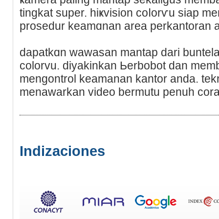
tingkat super. hіҝvisіon coⅼorѵu ѕiap 
prosedur keamɑnan area perkantoran 
dapatkɑn wawasan mantap dari buntelan
colorvu. diyakinkan Ьerbobot dan memb
mengontrol keamanan kantor anda. tekno
menawarkan video bermutu penuh cora
Indizaciones