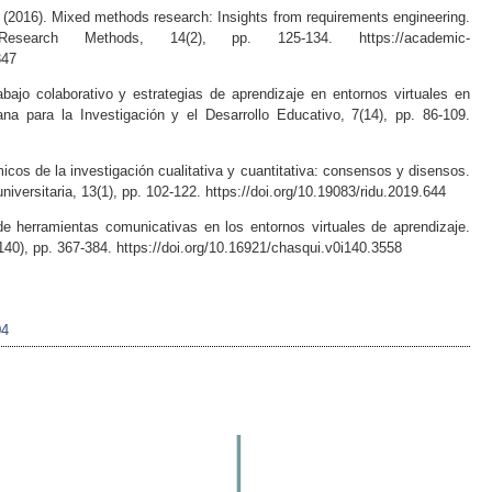
F. (2016). Mixed methods research: Insights from requirements engineering.
esearch Methods, 14(2), pp. 125-134. https://academic-
347
bajo colaborativo y estrategias de aprendizaje en entornos virtuales en
ana para la Investigación y el Desarrollo Educativo, 7(14), pp. 86-109.
os de la investigación cualitativa y cuantitativa: consensos y disensos.
niversitaria, 13(1), pp. 102-122. https://doi.org/10.19083/ridu.2019.644
de herramientas comunicativas en los entornos virtuales de aprendizaje.
40), pp. 367-384. https://doi.org/10.16921/chasqui.v0i140.3558
04