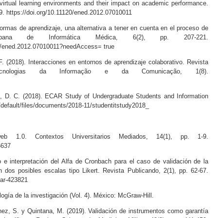
virtual learning environments and their impact on academic performance.
19. https://doi.org/10.11120/ened.2012.07010011
ormas de aprendizaje, una alternativa a tener en cuenta en el proceso de
a Cubana de Informática Médica, 6(2), pp. 207-221.
20/ened.2012.07010011?needAccess= true
. (2018). Interacciones en entornos de aprendizaje colaborativo. Revista
 Tecnologias da Informação e da Comunicação, 1(8).
s, D. C. (2018). ECAR Study of Undergraduate Students and Information
/default/files/documents/2018-11/studentitstudy2018_
 1.0. Contextos Universitarios Mediados, 14(1), pp. 1-9.
6637
 e interpretación del Alfa de Cronbach para el caso de validación de la
n dos posibles escalas tipo Likert. Revista Publicando, 2(1), pp. 62-67.
oar-423821
ogía de la investigación (Vol. 4). México: McGraw-Hill.
hez, S. y Quintana, M. (2019). Validación de instrumentos como garantía