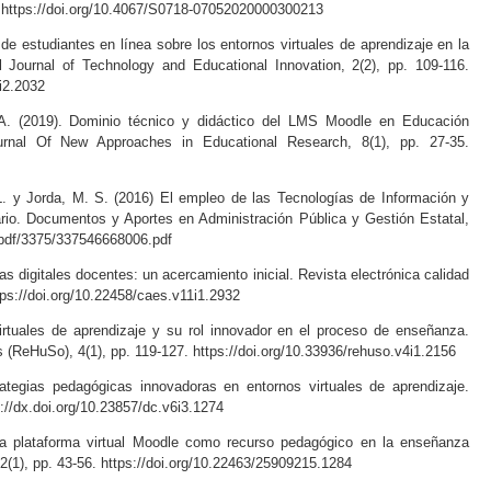
. https://doi.org/10.4067/S0718-07052020000300213
 de estudiantes en línea sobre los entornos virtuales de aprendizaje en la
al Journal of Technology and Educational Innovation, 2(2), pp. 109-116.
i2.2032
 A. (2019). Dominio técnico y didáctico del LMS Moodle en Educación
ournal Of New Approaches in Educational Research, 8(1), pp. 27-35.
 L. y Jorda, M. S. (2016) El empleo de las Tecnologías de Información y
ario. Documentos y Aportes en Administración Pública y Gestión Estatal,
g/pdf/3375/337546668006.pdf
as digitales docentes: un acercamiento inicial. Revista electrónica calidad
ttps://doi.org/10.22458/caes.v11i1.2932
virtuales de aprendizaje y su rol innovador en el proceso de enseñanza.
(ReHuSo), 4(1), pp. 119-127. https://doi.org/10.33936/rehuso.v4i1.2156
ategias pedagógicas innovadoras en entornos virtuales de aprendizaje.
p://dx.doi.org/10.23857/dc.v6i3.1274
 la plataforma virtual Moodle como recurso pedagógico en la enseñanza
, 2(1), pp. 43-56. https://doi.org/10.22463/25909215.1284