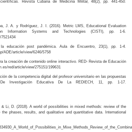
 científicas. Revista Cubana de Medicina Militar, 48(2), pp. 441-450.
, J. A. y Rodríguez, J. I. (2016). Metric LMS, Educational Evaluation
 on Information Systems and Technologies (CISTI), pp. 1-6.
t/7521434
la educación post pandémica. Aula de Encuentro, 23(1), pp. 1-4.
php/ADE/article/view/6246/5758
ra la creación de contenido online interactivo. RED- Revista de Educación
.um.es/red/article/view/275151/199631
ción de la competencia digital del profesor universitario en las propuestas
 De Investigación Educativa De La REDIECH, 11, pp. 1-17.
 & Li, D. (2018). A world of possibilities in mixed methods: review of the
 the phases, results, and qualitative and quantitative data. International
327834930_A_World_of_Possibilities_in_Mixe_Methods_Review_of_the_Combina