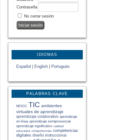
Contraseña
No cerrar sesión
IDIOMAS
Español
|
English
|
Portugués
PALABRAS CLAVE
TIC
ambientes
MOOC
virtuales de aprendizaje
aprendizaje colaborativo
aprendizaje
en línea
aprendizaje semipresencial
aprendizaje significativo
calidad
competencias
educativa
competencias
digitales
diseño instruccional