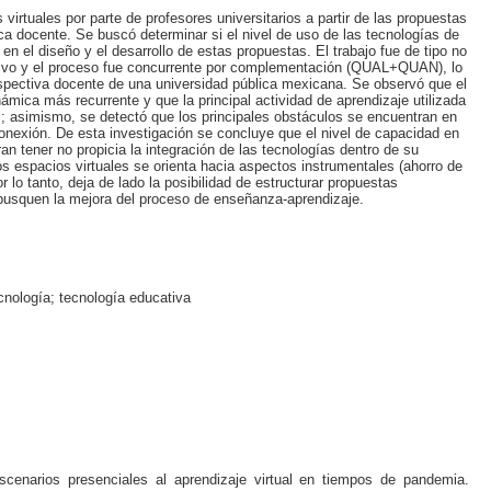
virtuales por parte de profesores universitarios a partir de las propuestas
ica docente. Se buscó determinar si el nivel de uso de las tecnologías de
en el diseño y el desarrollo de estas propuestas. El trabajo fue de tipo no
ptivo y el proceso fue concurrente por complementación (QUAL+QUAN), lo
erspectiva docente de una universidad pública mexicana. Se observó que el
mica más recurrente y que la principal actividad de aprendizaje utilizada
s; asimismo, se detectó que los principales obstáculos se encuentran en
 conexión. De esta investigación se concluye que el nivel de capacidad en
an tener no propicia la integración de las tecnologías dentro de su
s espacios virtuales se orienta hacia aspectos instrumentales (ahorro de
r lo tanto, deja de lado la posibilidad de estructurar propuestas
busquen la mejora del proceso de enseñanza-aprendizaje.
cnología; tecnología educativa
escenarios presenciales al aprendizaje virtual en tiempos de pandemia.