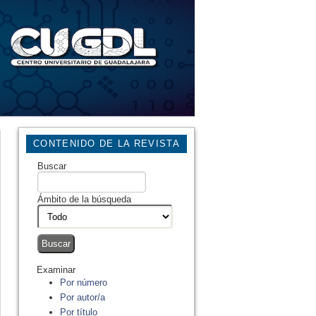
CONTENIDO DE LA REVISTA
Buscar
Ámbito de la búsqueda
Examinar
Por número
Por autor/a
Por título