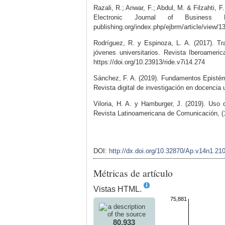
Razali, R.; Anwar, F.; Abdul, M. & Filzahti, 
Electronic Journal of Business R
publishing.org/index.php/ejbrm/article/view/1
Rodríguez, R. y Espinoza, L. A. (2017). Tra
jóvenes universitarios. Revista Iberoameric
https://doi.org/10.23913/ride.v7i14.274
Sánchez, F. A. (2019). Fundamentos Epistémic
Revista digital de investigación en docencia u
Viloria, H. A. y Hamburger, J. (2019). Uso 
Revista Latinoamericana de Comunicación, (1
DOI:
http://dx.doi.org/10.32870/Ap.v14n1.21
Métricas de artículo
Vistas HTML.
75,881
80,933