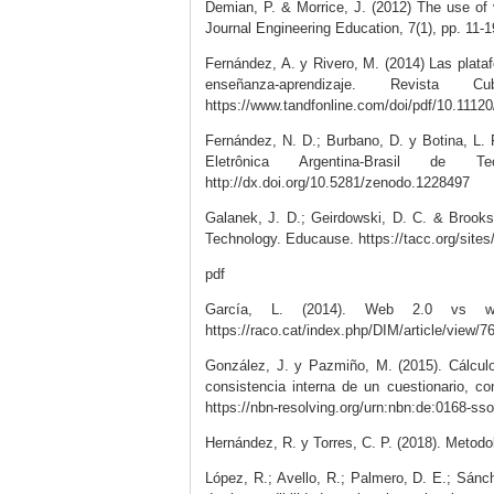
Demian, P. & Morrice, J. (2012) The use of 
Journal Engineering Education, 7(1), pp. 11-
Fernández, A. y Rivero, M. (2014) Las plataf
enseñanza-aprendizaje. Revist
https://www.tandfonline.com/doi/pdf/10.111
Fernández, N. D.; Burbano, D. y Botina, L. F
Eletrônica Argentina-Brasil de
http://dx.doi.org/10.5281/zenodo.1228497
Galanek, J. D.; Geirdowski, D. C. & Brook
Technology. Educause. https://tacc.org/sites
pdf
García, L. (2014). Web 2.0 vs web
https://raco.cat/index.php/DIM/article/view/7
González, J. y Pazmiño, M. (2015). Cálculo
consistencia interna de un cuestionario, co
https://nbn-resolving.org/urn:nbn:de:0168-ss
Hernández, R. y Torres, C. P. (2018). Metodol
López, R.; Avello, R.; Palmero, D. E.; Sánc