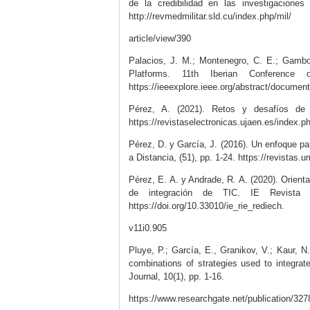
de la credibilidad en las investigaciones
http://revmedmilitar.sld.cu/index.php/mil/
article/view/390
Palacios, J. M.; Montenegro, C. E.; Gamboa
Platforms. 11th Iberian Conference
https://ieeexplore.ieee.org/abstract/documen
Pérez, A. (2021). Retos y desafíos de 
https://revistaselectronicas.ujaen.es/index.
Pérez, D. y García, J. (2016). Un enfoque pa
a Distancia, (51), pp. 1-24. https://revistas
Pérez, E. A. y Andrade, R. A. (2020). Orienta
de integración de TIC. IE Revista
https://doi.org/10.33010/ie_rie_rediech.
v11i0.905
Pluye, P.; García, E., Granikov, V.; Kaur, N.
combinations of strategies used to integrate
Journal, 10(1), pp. 1-16.
https://www.researchgate.net/publication/