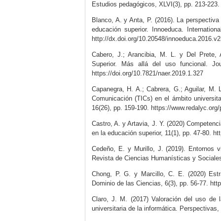
Estudios pedagógicos, XLVI(3), pp. 213-223
Blanco, A. y Anta, P. (2016). La perspectiva
educación superior. Innoeduca. Internation
http://dx.doi.org/10.20548/innoeduca.2016.v2
Cabero, J.; Arancibia, M. L. y Del Prete,
Superior. Más allá del uso funcional. J
https://doi.org/10.7821/naer.2019.1.327
Capanegra, H. A.; Cabrera, G.; Aguilar, M.
Comunicación (TICs) en el ámbito universit
16(26), pp. 159-190. https://www.redalyc.or
Castro, A. y Artavia, J. Y. (2020) Competenci
en la educación superior, 11(1), pp. 47-80. h
Cedeño, E. y Murillo, J. (2019). Entornos 
Revista de Ciencias Humanísticas y Sociales 
Chong, P. G. y Marcillo, C. E. (2020) Estr
Dominio de las Ciencias, 6(3), pp. 56-77. htt
Claro, J. M. (2017) Valoración del uso de
universitaria de la informática. Perspectivas