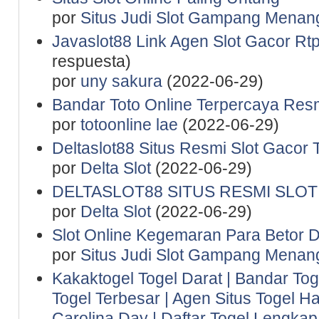
por
Situs Judi Slot Gampang Menan
Javaslot88 Link Agen Slot Gacor Rtp 
respuesta)
por
uny sakura
(2022-06-29)
Bandar Toto Online Terpercaya Resm
por
totoonline lae
(2022-06-29)
Deltaslot88 Situs Resmi Slot Gacor 
por
Delta Slot
(2022-06-29)
DELTASLOT88 SITUS RESMI SLO
por
Delta Slot
(2022-06-29)
Slot Online Kegemaran Para Betor D
por
Situs Judi Slot Gampang Menan
Kakaktogel Togel Darat | Bandar Tog
Togel Terbesar | Agen Situs Togel Ha
Carolina Day | Daftar Togel Lengkap 