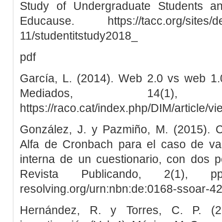
Study of Undergraduate Students an
Educause. https://tacc.org/sites/def
11/studentitstudy2018_
pdf
García, L. (2014). Web 2.0 vs web 1.0
Mediados, 14(1
https://raco.cat/index.php/DIM/article/v
González, J. y Pazmiño, M. (2015). Cá
Alfa de Cronbach para el caso de val
interna de un cuestionario, con dos po
Revista Publicando, 2(1), pp
resolving.org/urn:nbn:de:0168-ssoar-4
Hernández, R. y Torres, C. P. (2