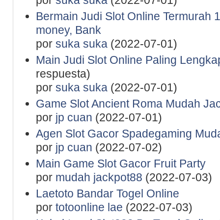
por
suka suka
(2022-07-01)
Bermain Judi Slot Online Termurah 1
money, Bank
por
suka suka
(2022-07-01)
Main Judi Slot Online Paling Lengk
respuesta)
por
suka suka
(2022-07-01)
Game Slot Ancient Roma Mudah Jac
por
jp cuan
(2022-07-01)
Agen Slot Gacor Spadegaming Mu
por
jp cuan
(2022-07-02)
Main Game Slot Gacor Fruit Party
por
mudah jackpot88
(2022-07-03)
Laetoto Bandar Togel Online
por
totoonline lae
(2022-07-03)