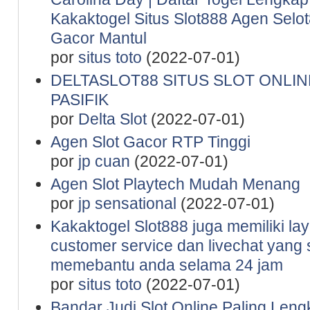
Kakaktogel Situs Slot888 Agen Selot
Gacor Mantul
por
situs toto
(2022-07-01)
DELTASLOT88 SITUS SLOT ONLINE
PASIFIK
por
Delta Slot
(2022-07-01)
Agen Slot Gacor RTP Tinggi
por
jp cuan
(2022-07-01)
Agen Slot Playtech Mudah Menang
por
jp sensational
(2022-07-01)
Kakaktogel Slot888 juga memiliki la
customer service dan livechat yang 
memebantu anda selama 24 jam
por
situs toto
(2022-07-01)
Bandar Judi Slot Online Paling Leng