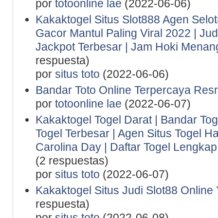
por
totoonline lae
(2022-06-06)
Kakaktogel Situs Slot888 Agen Selot
Gacor Mantul Paling Viral 2022 | Ju
Jackpot Terbesar | Jam Hoki Menan
respuesta)
por
situs toto
(2022-06-06)
Bandar Toto Online Terpercaya Resm
por
totoonline lae
(2022-06-07)
Kakaktogel Togel Darat | Bandar Tog
Togel Terbesar | Agen Situs Togel Ha
Carolina Day | Daftar Togel Lengkap 
(2 respuestas)
por
situs toto
(2022-06-07)
Kakaktogel Situs Judi Slot88 Online
respuesta)
por
situs toto
(2022-06-08)