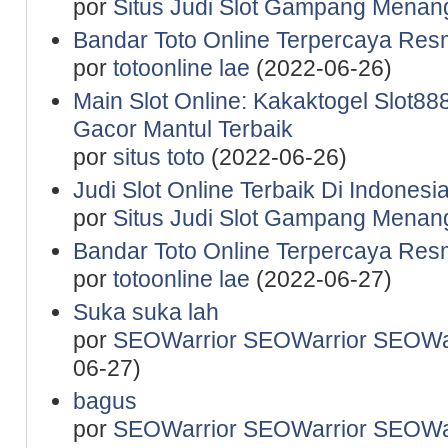
por
Situs Judi Slot Gampang Menan
Bandar Toto Online Terpercaya Resm
por
totoonline lae
(2022-06-26)
Main Slot Online: Kakaktogel Slot888
Gacor Mantul Terbaik
por
situs toto
(2022-06-26)
Judi Slot Online Terbaik Di Indones
por
Situs Judi Slot Gampang Menan
Bandar Toto Online Terpercaya Resm
por
totoonline lae
(2022-06-27)
Suka suka lah
por
SEOWarrior SEOWarrior SEOWar
06-27)
bagus
por
SEOWarrior SEOWarrior SEOWar