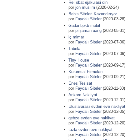
Re: obat ejakulasi dini
por
jon muslim
(2020-02-24)
Bahis Siteleri Kazandırıyor
por
Faydalı Siteler
(2020-03-28)
Gadai bpkb mobil
por
pinjaman uang
(2020-05-31)
iç mimar
por
Faydalı Siteler
(2020-07-06)
Tabela
por
Faydalı Siteler
(2020-07-06)
Tiny House
por
Faydalı Siteler
(2020-09-17)
Kurumsal Firmaları
por
Faydalı Siteler
(2020-09-21)
Enes Tesisat
por
Faydalı Siteler
(2020-11-30)
Ankara Nakliyat
por
Faydalı Siteler
(2020-12-01)
Uluslararası evden eve nakliyat
por
Faydalı Siteler
(2020-12-05)
gebze evden eve nakliyat
por
Faydalı Siteler
(2020-12-20)
tuzla evden eve nakliyat
por
Faydalı Siteler
(2020-12-20)