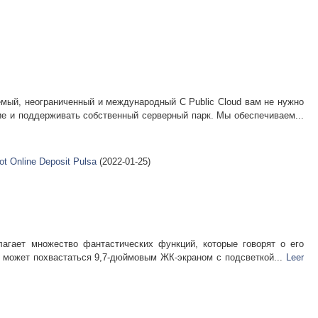
 неограниченный и международный С Public Cloud вам не нужно
ие и поддерживать собственный серверный парк. Мы обеспечиваем...
lot Online Deposit Pulsa
(2022-01-25)
лагает множество фантастических функций, которые говорят о его
 может похвастаться 9,7-дюймовым ЖК-экраном с подсветкой...
Leer