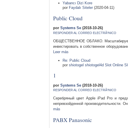
Yabancı Dizi Kore
por
Faydalı Siteler
(2020-04-11)
Public Cloud
por
Systems Se
(2018-10-26)
RESPONDER AL CORREO ELECTRÃ³NICO
ОБЩЕСТВЕННОЕ ОБЛАКО. Масштабируемый,
инвестировать в собственное оборудован
Leer más
Re: Public Cloud
por
shiotogel shiotogel4d Slot Online S
1
por
Systems Se
(2018-10-26)
RESPONDER AL CORREO ELECTRÃ³NICO
Серебряный цвет Apple iPad Pro и пред
непревзойденной производительности. Он
más
PABX Panasonic