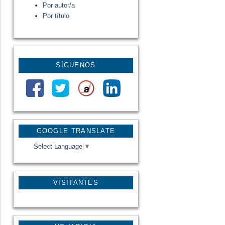
Por autor/a
Por título
SÍGUENOS
GOOGLE TRANSLATE
Select Language
▼
VISITANTES