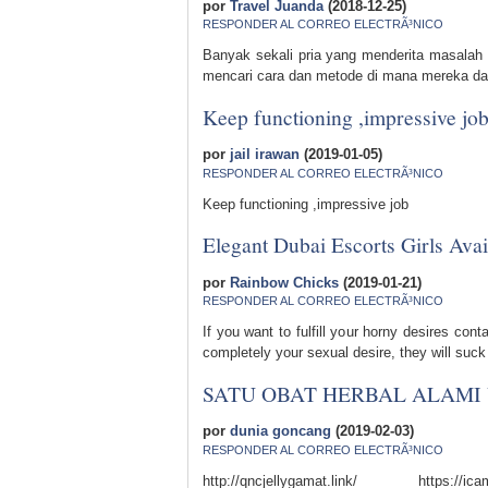
por
Travel Juanda
(2018-12-25)
RESPONDER AL CORREO ELECTRÃ³NICO
Banyak sekali pria yang menderita masalah 
mencari cara dan metode di mana mereka dap
Keep functioning ,impressive job
por
jail irawan
(2019-01-05)
RESPONDER AL CORREO ELECTRÃ³NICO
Keep functioning ,impressive job
Elegant Dubai Escorts Girls Ava
por
Rainbow Chicks
(2019-01-21)
RESPONDER AL CORREO ELECTRÃ³NICO
If you want to fulfill your horny desires con
completely your sexual desire, they will suck 
SATU OBAT HERBAL ALAMI
por
dunia goncang
(2019-02-03)
RESPONDER AL CORREO ELECTRÃ³NICO
http://qncjellygamat.link/ https://icam