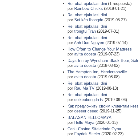
Re: obat ejakulasi dini
(1 respuesta)
por
Rainbow Chicks
(2019-01-21)
Re: obat ejakulasi dini
por
Soi kèo Ibongda
(2019-05-27)
Re: obat ejakulasi dini
por
trongtu Tran
(2019-07-01)
Re: obat ejakulasi dini
por
Anh Duc Nguyen
(2019-07-14)
How Often to Change Your Mattress
por
avita dcosta
(2019-07-23)
Days Inn by Wyndham Black Bear, Sa
por
avita dcosta
(2019-08-02)
The Hampton Inn, Hendersonville
por
avita dcosta
(2019-08-08)
Re: obat ejakulasi dini
por
Rau Ma TV
(2019-08-13)
Re: obat ejakulasi dini
por
soikeobongda tv
(2019-09-06)
Как предложить своим клиентам нез
por
geeeer ceeed
(2019-11-25)
BALASAN HELLOMAYA
por
Hello Maya
(2020-01-13)
Canlı Casino Sitelerinde Oyna
por
Faydalı Siteler
(2020-02-23)