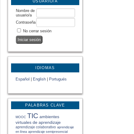
USUARIO/A
Nombre de
usuario/a
Contraseña
No cerrar sesión
IDIOMAS
Español
|
English
|
Portugués
PALABRAS CLAVE
TIC
ambientes
MOOC
virtuales de aprendizaje
aprendizaje colaborativo
aprendizaje
en línea
aprendizaje semipresencial