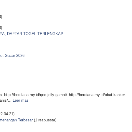
0)
0)
YA, DAFTAR TOGEL TERLENGKAP
ot Gacor 2026
e/ http://herdiana.my.id/qnc-jelly-gamat/ http://herdiana.my.id/obat-kanker-
anis/...
Leer más
2-04-21)
emenangan Terbesar
(1 respuesta)