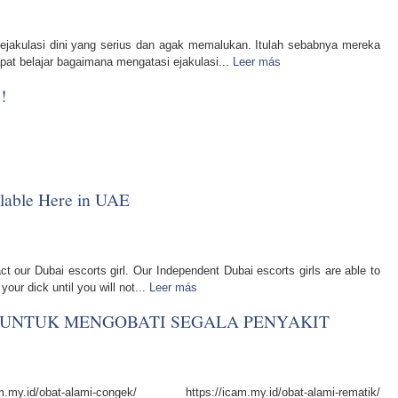
ejakulasi dini yang serius dan agak memalukan. Itulah sebabnya mereka
at belajar bagaimana mengatasi ejakulasi...
Leer más
!
ilable Here in UAE
tact our Dubai escorts girl. Our Independent Dubai escorts girls are able to
your dick until you will not...
Leer más
 UNTUK MENGOBATI SEGALA PENYAKIT
.my.id/obat-alami-congek/ https://icam.my.id/obat-alami-rematik/