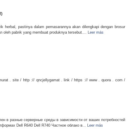
2)
rik herbal, pastinya dalam pemasarannya akan dilengkapi dengan brosur
an oleh pabrik yang membuat produknya tersebut....
Leer más
murat . site / http :// qncjellygamat . link / https :// www . quora . com /
ен в разные серверные среды в зависимости от ваших потребностей
тформах Dell R640 Dell R740 Частное облако в...
Leer más