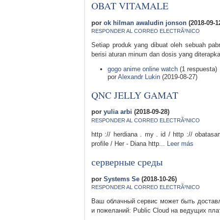
OBAT VITAMALE
por
ok hilman awaludin jonson
(2018-09-1
RESPONDER AL CORREO ELECTRÃ³NICO
Setiap produk yang dibuat oleh sebuah pab
berisi aturan minum dan dosis yang diterapk
gogo anime online watch
(1 respuesta)
por
Alexandr Lukin
(2019-08-27)
QNC JELLY GAMAT
por
yulia arbi
(2018-09-28)
RESPONDER AL CORREO ELECTRÃ³NICO
http :// herdiana . my . id / http :// obatasa
profile / Her - Diana http...
Leer más
серверные среды
por
Systems Se
(2018-10-26)
RESPONDER AL CORREO ELECTRÃ³NICO
Ваш облачный сервис может быть доставл
и пожеланий: Public Cloud на ведущих пла