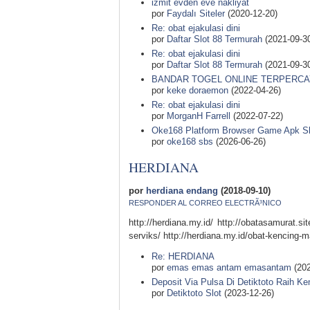
izmit evden eve nakliyat
por
Faydalı Siteler
(2020-12-20)
Re: obat ejakulasi dini
por
Daftar Slot 88 Termurah
(2021-09-3
Re: obat ejakulasi dini
por
Daftar Slot 88 Termurah
(2021-09-3
BANDAR TOGEL ONLINE TERPERCA
por
keke doraemon
(2022-04-26)
Re: obat ejakulasi dini
por
MorganH Farrell
(2022-07-22)
Oke168 Platform Browser Game Apk Sl
por
oke168 sbs
(2026-06-26)
HERDIANA
por
herdiana endang
(2018-09-10)
RESPONDER AL CORREO ELECTRÃ³NICO
http://herdiana.my.id/ http://obatasamurat.sit
serviks/ http://herdiana.my.id/obat-kencing-m
Re: HERDIANA
por
emas emas antam emasantam
(202
Deposit Via Pulsa Di Detiktoto Raih K
por
Detiktoto Slot
(2023-12-26)