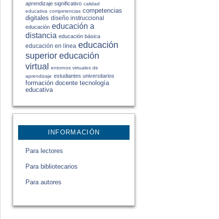
aprendizaje significativo
calidad
competencias
educativa
competencias
digitales
diseño instruccional
educación a
educación
distancia
educación básica
educación
educación en línea
educación
superior
virtual
entornos virtuales de
estudiantes universitarios
aprendizaje
formación docente
tecnología
educativa
INFORMACIÓN
Para lectores
Para bibliotecarios
Para autores