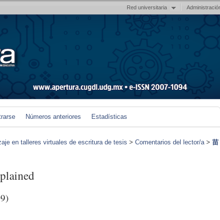
Red universitaria
Administració
trarse
Números anteriores
Estadísticas
je en talleres virtuales de escritura de tesis
>
Comentarios del lector/a
>
苗
lained
9)