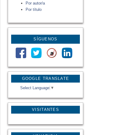
Por autor/a
Por título
SÍGUENOS
GOOGLE TRANSLATE
Select Language
▼
VISITANTES