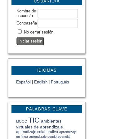
USUARIO/A
Nombre de
usuario/a
Contraseña
No cerrar sesión
IDIOMAS
Español
|
English
|
Portugués
PALABRAS CLAVE
TIC
ambientes
MOOC
virtuales de aprendizaje
aprendizaje colaborativo
aprendizaje
en línea
aprendizaje semipresencial