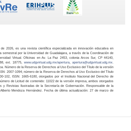
 de 2026, es una revista científica especializada en innovación educativa en
a semestral por la Universidad de Guadalajara, a través de la Coordinación de
ersidad Virtual. Oficinas en Av. La Paz 2453, colonia Arcos Sur, CP 44140,
888, ext. 18775,
www.udgvirtual.udg.mx/apertura
,
apertura@udgvirtual.udg.mx
.
a. Número de la Reserva de Derechos al Uso Exclusivo del Título de la versión
SSN: 2007-1094; número de la Reserva de Derechos al Uso Exclusivo del Título
0-102, ISSN: 1665-6180, otorgados por el Instituto Nacional del Derecho de
 número de Licitud de contenido: 11022 de la versión impresa, ambos otorgados
nes y Revistas Ilustradas de la Secretaría de Gobernación. Responsable de la
o Alberto Mendoza Hernández. Fecha de última actualización: 27 de marzo de