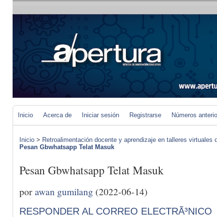
Inicio
Acerca de
Iniciar sesión
Registrarse
Números anteri
Inicio
>
Retroalimentación docente y aprendizaje en talleres virtuales d
Pesan Gbwhatsapp Telat Masuk
Pesan Gbwhatsapp Telat Masuk
por
awan gumilang
(2022-06-14)
RESPONDER AL CORREO ELECTRÃ³NICO