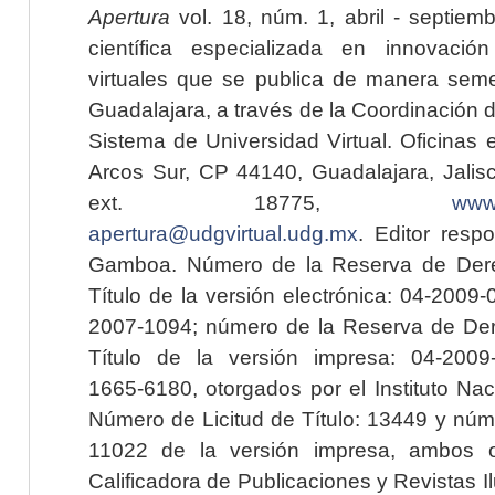
Apertura
vol. 18, núm. 1, abril - septiem
científica especializada en innovaci
virtuales que se publica de manera seme
Guadalajara, a través de la Coordinación 
Sistema de Universidad Virtual. Oficinas 
Arcos Sur, CP 44140, Guadalajara, Jalisc
ext. 18775,
www.
apertura@udgvirtual.udg.mx
. Editor resp
Gamboa. Número de la Reserva de Dere
Título de la versión electrónica: 04-200
2007-1094; número de la Reserva de Der
Título de la versión impresa: 04-200
1665-6180, otorgados por el Instituto Nac
Número de Licitud de Título: 13449 y núme
11022 de la versión impresa, ambos o
Calificadora de Publicaciones y Revistas I