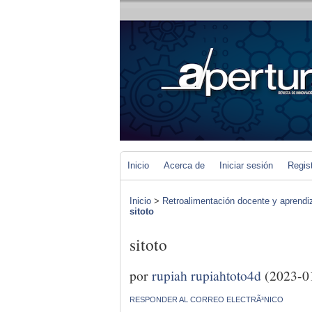
Inicio
Acerca de
Iniciar sesión
Regis
Inicio
>
Retroalimentación docente y aprendiza
sitoto
sitoto
por
rupiah rupiahtoto4d
(2023-0
RESPONDER AL CORREO ELECTRÃ³NICO