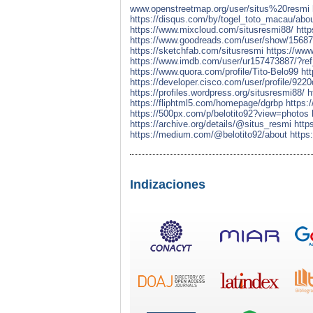
www.openstreetmap.org/user/situs%20resmi
https://disqus.com/by/togel_toto_macau/abou
https://www.mixcloud.com/situsresmi88/
htt
https://www.goodreads.com/user/show/15687
https://sketchfab.com/situsresmi
https://www
https://www.imdb.com/user/ur157473887/?re
https://www.quora.com/profile/Tito-Belo99
ht
https://developer.cisco.com/user/profile/92
https://profiles.wordpress.org/situsresmi88/
h
https://fliphtml5.com/homepage/dgrbp
https:
https://500px.com/p/belotito92?view=photos
https://archive.org/details/@situs_resmi
http
https://medium.com/@belotito92/about
https
Indizaciones