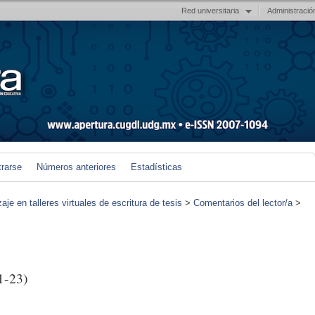
Red universitaria
Administració
trarse
Números anteriores
Estadísticas
je en talleres virtuales de escritura de tesis
>
Comentarios del lector/a
>
1-23)