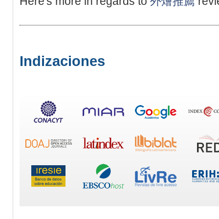
Here's more in regards to
外燴推薦
revi
Indizaciones