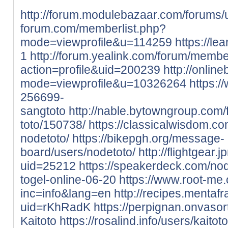
http://forum.modulebazaar.com/forums/u
forum.com/memberlist.php?
mode=viewprofile&u=114259
https://le
1
http://forum.yealink.com/forum/memb
action=profile&uid=200239
http://onlin
mode=viewprofile&u=10326264
https:
256699-
sangtoto
http://nable.bytowngroup.com/
toto/150738/
https://classicalwisdom.c
nodetoto/
https://bikepgh.org/message-
board/users/nodetoto/
http://flightgear.
uid=25212
https://speakerdeck.com/no
togel-online-06-20
https://www.root-me.
inc=info&lang=en
http://recipes.menta
uid=rKhRadK
https://perpignan.onvasor
Kaitoto
https://rosalind.info/users/kaitoto