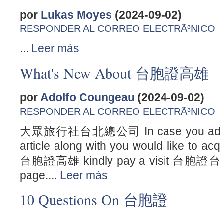
por
Lukas Moyes
(2024-09-02)
RESPONDER AL CORREO ELECTRÃ³NICO
...
Leer más
What's New About 台胞證高雄
por
Adolfo Coungeau
(2024-09-02)
RESPONDER AL CORREO ELECTRÃ³NICO
大眾旅行社台北總公司 In case you ador
article along with you would like to ac
台胞證高雄 kindly pay a visit 台胞證
page....
Leer más
10 Questions On 台胞證