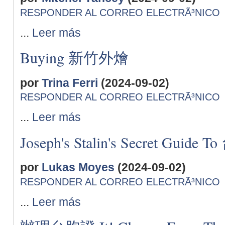
RESPONDER AL CORREO ELECTRÃ³NICO
...
Leer más
Buying 新竹外燴
por
Trina Ferri
(2024-09-02)
RESPONDER AL CORREO ELECTRÃ³NICO
...
Leer más
Joseph's Stalin's Secret Gui
por
Lukas Moyes
(2024-09-02)
RESPONDER AL CORREO ELECTRÃ³NICO
...
Leer más