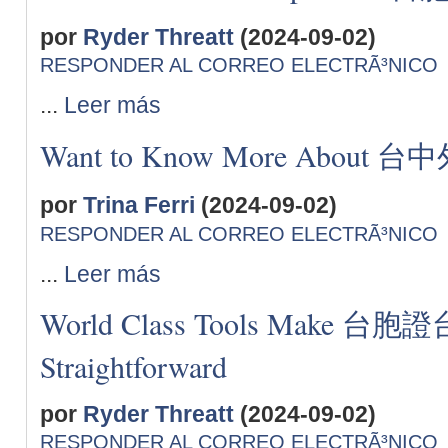
por
Ryder Threatt
(2024-09-02)
RESPONDER AL CORREO ELECTRÃ³NICO
...
Leer más
Want to Know More About 台
por
Trina Ferri
(2024-09-02)
RESPONDER AL CORREO ELECTRÃ³NICO
...
Leer más
World Class Tools Make 台胞證
Straightforward
por
Ryder Threatt
(2024-09-02)
RESPONDER AL CORREO ELECTRÃ³NICO