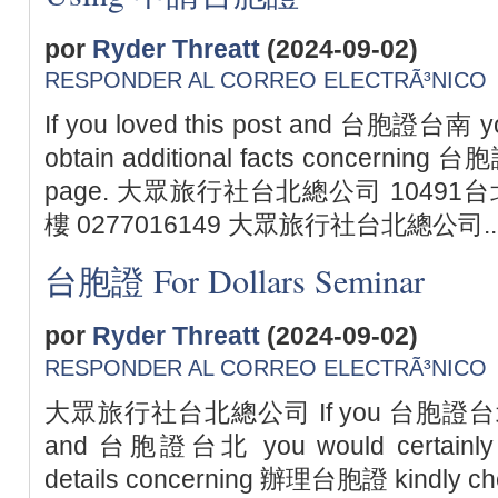
por
Ryder Threatt
(2024-09-02)
RESPONDER AL CORREO ELECTRÃ³NICO
If you loved this post and 台胞證台南 
obtain additional facts concerning 台
page. 大眾旅行社台北總公司 10491
樓 0277016149 大眾旅行社台北總公司..
台胞證 For Dollars Seminar
por
Ryder Threatt
(2024-09-02)
RESPONDER AL CORREO ELECTRÃ³NICO
大眾旅行社台北總公司 If you 台胞證台北 enjoy
and 台胞證台北 you would certainly li
details concerning 辦理台胞證 kindly 