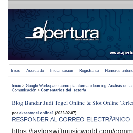
Inicio
Acerca de
Iniciar sesión
Registrarse
Números anteri
Inicio
>
Google Workspace como plataforma b-learning. Análisis de las
Comunicación
>
Comentarios del lector/a
Blog Bandar Judi Togel Online & Slot Online Terl
por
aksestogel online1
(2022-02-07)
RESPONDER AL CORREO ELECTRÃ³NICO
https://taylorswiftmusicworld.com/commu