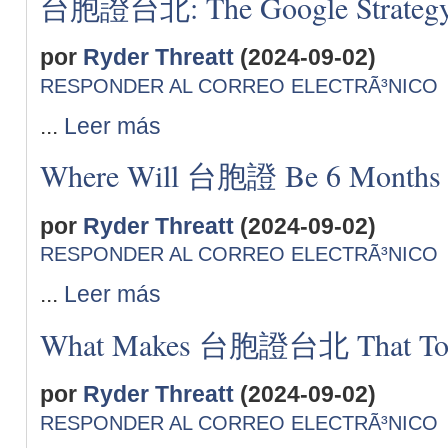
台胞證台北: The Google Strateg
por
Ryder Threatt
(2024-09-02)
RESPONDER AL CORREO ELECTRÃ³NICO
...
Leer más
Where Will 台胞證 Be 6 Months
por
Ryder Threatt
(2024-09-02)
RESPONDER AL CORREO ELECTRÃ³NICO
...
Leer más
What Makes 台胞證台北 That Totall
por
Ryder Threatt
(2024-09-02)
RESPONDER AL CORREO ELECTRÃ³NICO