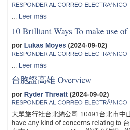
RESPONDER AL CORREO ELECTRÃ³NICO
...
Leer más
10 Brilliant Ways To make u
por
Lukas Moyes
(2024-09-02)
RESPONDER AL CORREO ELECTRÃ³NICO
...
Leer más
台胞證高雄 Overview
por
Ryder Threatt
(2024-09-02)
RESPONDER AL CORREO ELECTRÃ³NICO
大眾旅行社台北總公司 10491台北市中山區松
have any kind of concerns relatin