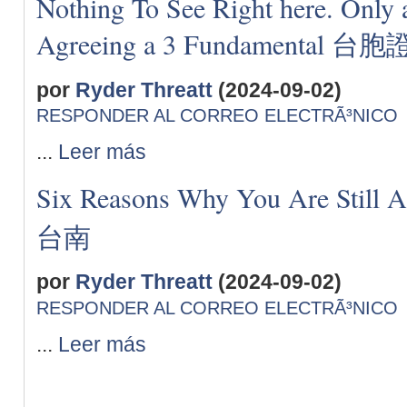
Nothing To See Right here. Only
Agreeing a 3 Fundamental 台
por
Ryder Threatt
(2024-09-02)
RESPONDER AL CORREO ELECTRÃ³NICO
...
Leer más
Six Reasons Why You Are Stil
台南
por
Ryder Threatt
(2024-09-02)
RESPONDER AL CORREO ELECTRÃ³NICO
...
Leer más