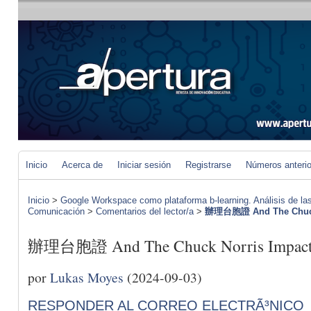
Inicio
Acerca de
Iniciar sesión
Registrarse
Números anteri
Inicio
>
Google Workspace como plataforma b-learning. Análisis de las
Comunicación
>
Comentarios del lector/a
>
辦理台胞證 And The Chuck 
辦理台胞證 And The Chuck Norris Impac
por
Lukas Moyes
(2024-09-03)
RESPONDER AL CORREO ELECTRÃ³NICO