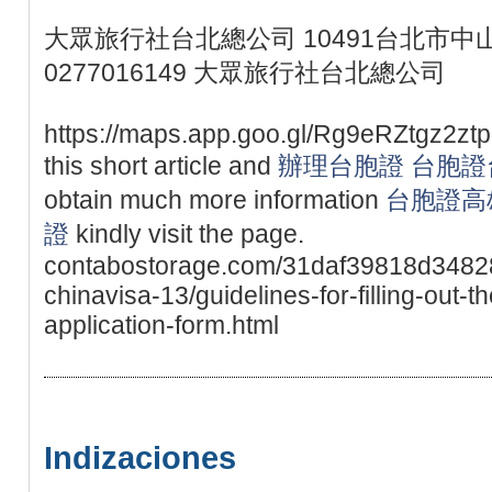
大眾旅行社台北總公司 10491台北市中山
0277016149 大眾旅行社台北總公司
https://maps.app.goo.gl/Rg9eRZtgz2ztpgti
this short article and
辦理台胞證
台胞證
obtain much more information
台胞證高
證
kindly visit the page.
contabostorage.com/31daf39818d348
chinavisa-13/guidelines-for-filling-out-
application-form.html
Indizaciones