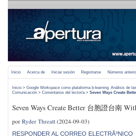
Inicio
Acerca de
Iniciar sesión
Registrarse
Números anteri
Inicio
>
Google Workspace como plataforma b-learning. Análisis de las
Comunicación
>
Comentarios del lector/a
>
Seven Ways Create Bet
Seven Ways Create Better 台胞證台南 With
por
Ryder Threatt
(2024-09-03)
RESPONDER AL CORREO ELECTRÃ³NICO