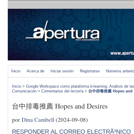
Inicio
Acerca de
Iniciar sesión
Registrarse
Números anteri
Inicio
>
Google Workspace como plataforma b-learning. Análisis de las
Comunicación
>
Comentarios del lector/a
>
台中排毒推薦 Hopes and D
台中排毒推薦 Hopes and Desires
por
Dina Cambell
(2024-09-08)
RESPONDER AL CORREO ELECTRÃ³NICO