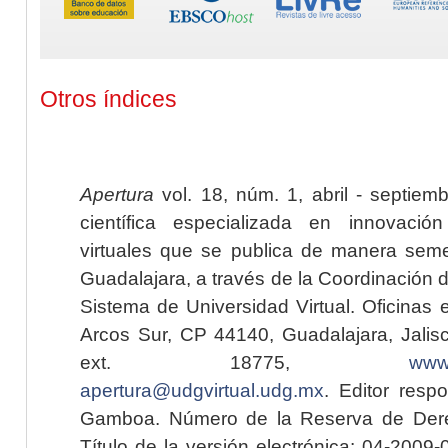
Otros índices
Apertura
vol. 18, núm. 1, abril - septiem
científica especializada en innovaci
virtuales que se publica de manera seme
Guadalajara, a través de la Coordinación 
Sistema de Universidad Virtual. Oficinas 
Arcos Sur, CP 44140, Guadalajara, Jalisc
ext. 18775,
www.
apertura@udgvirtual.udg.mx
. Editor resp
Gamboa. Número de la Reserva de Dere
Título de la versión electrónica: 04-200