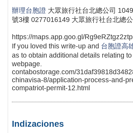
辦理台胞證
大眾旅行社台北總公司 1049
號3樓 0277016149 大眾旅行社台北總
https://maps.app.goo.gl/Rg9eRZtgz2ztpg
If you loved this write-up and
台胞證高
as to obtain additional details relating t
webpage.
contabostorage.com/31daf39818d348
chinavisa-8/application-process-and-pr
compatriot-permit-12.html
Indizaciones