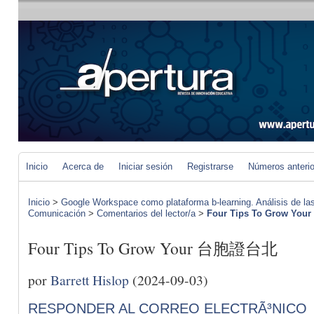
Inicio
Acerca de
Iniciar sesión
Registrarse
Números anteri
Inicio
>
Google Workspace como plataforma b-learning. Análisis de las
Comunicación
>
Comentarios del lector/a
>
Four Tips To Grow Y
Four Tips To Grow Your 台胞證台北
por
Barrett Hislop
(2024-09-03)
RESPONDER AL CORREO ELECTRÃ³NICO