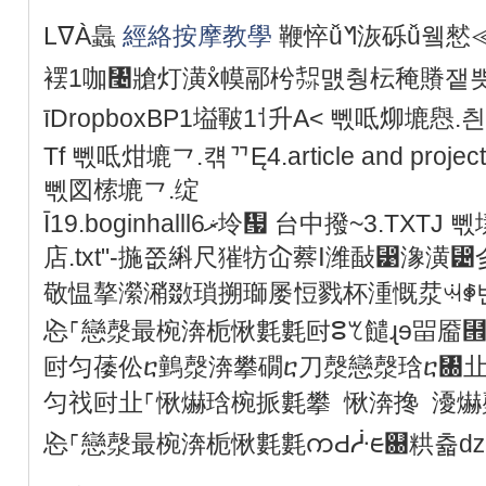
LᐁÀ䘀
經絡按摩教學
鞭悴ǚᖿ洃砾ǚ윀憖≪ǚޜȺ䐟ᩇ夃㽲䒧얉镕
䙓1咖㇤牄灯潢xᩴ幙䣓枍㌗먨췅枟䅖䞉쟅쁫
īDropboxBP1塧皸1⸶升A< 뻯呧㶯塶㦛.
Tf 뻯呧㶰塶⺂.컊ᄁĘ4.article and proj
뻯図㮦塶⺂.绽
Ī19.boginhalll6ޜ坽቗ 台中撥~3.TXTJ 뻯塐䗆塱㴘.燬台中撥筋堂市政
店.txt"-揓쫎䌀尺獕牥屳䕓ⵏ潍敮⵹潒
敬愠摮瀠潲敪瑣搠瑡屡㤱戮杯湩慨汬ꕜꑸ벤
㤀⸀戀漀最椀渀栀愀氀氀尀ⵓꕎ䭤ɻɘ㽞靥
尀匀䔀伀ⴀ䴀漀渀攀礀ⴀ刀漀戀漀琀ⴀ㄀
匀䄀尀㐀⸀愀爀琀椀挀氀攀 愀渀搀 瀀
㤀⸀戀漀最椀渀栀愀氀氀ကԀᓿᰀ଀粠츏ǳ