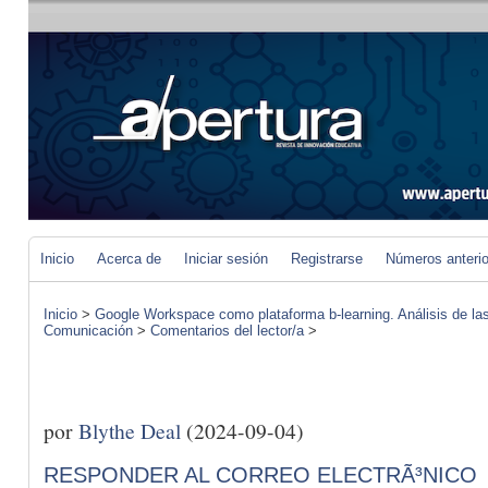
Inicio
Acerca de
Iniciar sesión
Registrarse
Números anteri
Inicio
>
Google Workspace como plataforma b-learning. Análisis de las
Comunicación
>
Comentarios del lector/a
>
por
Blythe Deal
(2024-09-04)
RESPONDER AL CORREO ELECTRÃ³NICO