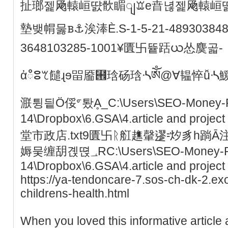
扯瑯젩飏轅峘땴䯉睸ျꘑe㫩녆젩飏轅峘
墊뱆㡌뭃ᏼ⚓涘淎Ѐ.S-1-5-21-489303848-
3648103285-1001¥匱卐뜥䟯ယ怂麌곫-
ἀഀⵓꕎ䭤ɻɘ㽞靥⹞琀砀琀ᔀༀ@∀韫悴ǚ
㴨튕딑Ö俀ᣙ퇐Ḁ_C:\Users\SEO-Money-R
14\Dropbox\6.GSA\4.article and proje
堂市政店.txt9匱卐ᚱ䑭趭䡰䢧⹀㶤豸h䠀
媷뭊缠䑚곉뗝؀RC:\Users\SEO-Money-Robot-
14\Dropbox\6.GSA\4.article and project 
https://ya-tendoncare-7.sos-ch-dk-2.exo
childrens-health.html
When you loved this informative article 