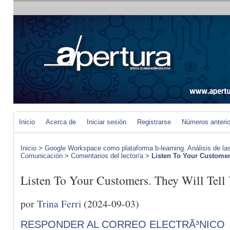
Inicio
Acerca de
Iniciar sesión
Registrarse
Números anteri
Inicio
>
Google Workspace como plataforma b-learning. Análisis de las
Comunicación
>
Comentarios del lector/a
>
Listen To Your Customers
Listen To Your Customers. They Will T
por
Trina Ferri
(2024-09-03)
RESPONDER AL CORREO ELECTRÃ³NICO