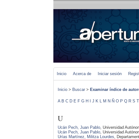
Inicio
Acerca de
Iniciar sesión
Regis
Inicio
>
Buscar
>
Examinar índice de autor
A
B
C
D
E
F
G
H
I
J
K
L
M
N
Ñ
O
P
Q
R
S
T
U
Ucán Pech, Juan Pablo
, Universidad Autóno
Ucán Pech, Juan Pablo
, Universidad Autón
Urías Martínez, Militza Lourdes
, Departament