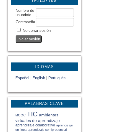
USUARIO/A
Nombre de
usuario/a
Contraseña
No cerrar sesión
IDIOMAS
Español
|
English
|
Portugués
PALABRAS CLAVE
TIC
ambientes
MOOC
virtuales de aprendizaje
aprendizaje colaborativo
aprendizaje
en línea
aprendizaje semipresencial