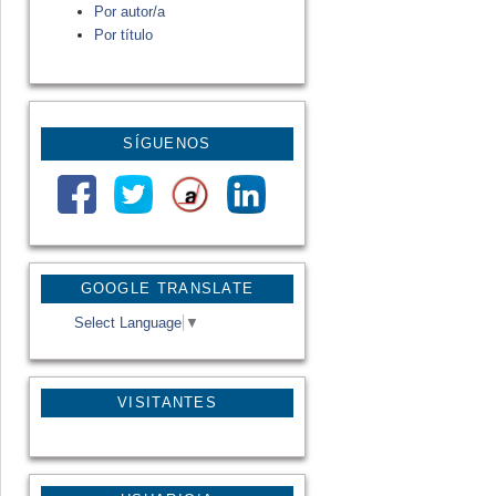
Por autor/a
Por título
SÍGUENOS
GOOGLE TRANSLATE
Select Language
▼
VISITANTES